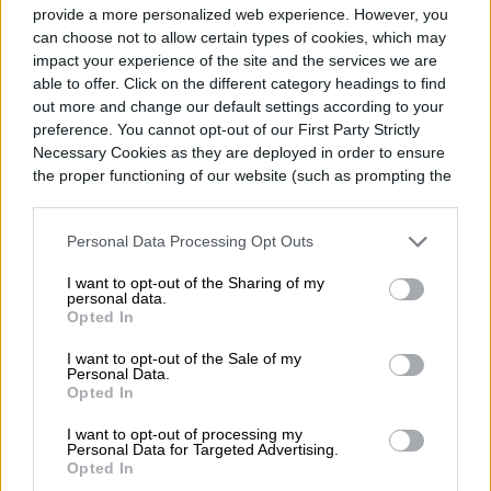
provide a more personalized web experience. However, you
can choose not to allow certain types of cookies, which may
impact your experience of the site and the services we are
able to offer. Click on the different category headings to find
out more and change our default settings according to your
preference. You cannot opt-out of our First Party Strictly
Necessary Cookies as they are deployed in order to ensure
the proper functioning of our website (such as prompting the
cookie banner and remembering your settings, to log into
your account, to redirect you when you log out, etc.).
Personal Data Processing Opt Outs
I want to opt-out of the Sharing of my
personal data.
Opted In
I want to opt-out of the Sale of my
Personal Data.
Opted In
I want to opt-out of processing my
Personal Data for Targeted Advertising.
Opted In
El astrónomo espera que el paso cercano