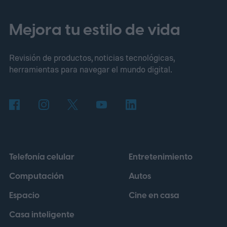
Aquí va la guía completa para no perderte
ninguno de los dos.
El eclipse solar que
Mejora tu estilo de vida
apagará España al atardecer
Revisión de productos, noticias tecnológicas,
herramientas para navegar el mundo digital.
Telefonía celular
Entretenimiento
Computación
Autos
Espacio
Cine en casa
Casa inteligente