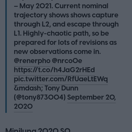
– May 2021. Current nominal
trajectory shows shows capture
through L2, and escape through
L1. Highly-chaotic path, so be
prepared for lots of revisions as
new observations come in.
@renerpho
@nrco0e
https://t.co/h4JaG2rHEd
pic.twitter.com/RfUaeLtEWq
&mdash; Tony Dunn
(@tony873004)
September 20,
2020
Miniluna 2020 SO