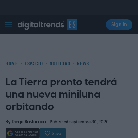
Sign In
Digital Trends Español
HOME
ESPACIO
NOTICIAS
NEWS
La Tierra pronto tendrá
una nueva miniluna
orbitando
By
Diego Bastarrica
Published septiembre 30, 2020
Save