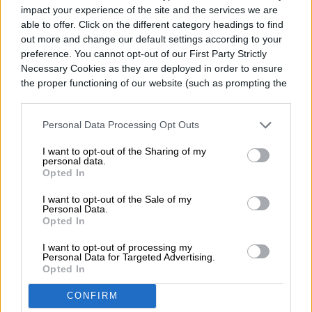
“En aproximadamente un mes tendremos
impact your experience of the site and the services we are
una indicación de si 2020 SO realmente es
able to offer. Click on the different category headings to find
out more and change our default settings according to your
un cuerpo de cohete o no, ya que
preference. You cannot opt-out of our First Party Strictly
Necessary Cookies as they are deployed in order to ensure
deberíamos comenzar a poder detectar el
the proper functioning of our website (such as prompting the
efecto de la presión de la luz solar en el
cookie banner and remembering your settings, to log into
your account, to redirect you when you log out, etc.).
movimiento de este objeto. Si realmente es
Personal Data Processing Opt Outs
el cuerpo de un cohete, será mucho menos
I want to opt-out of the Sharing of my
personal data.
denso que un asteroide y la ligera presión
Opted In
debida a la luz solar producirá suficientes
I want to opt-out of the Sale of my
Personal Data.
cambios en su movimiento que deberíamos
Opted In
poder detectarlo en los datos de
I want to opt-out of processing my
Personal Data for Targeted Advertising.
seguimiento», comentó.
Opted In
CONFIRM