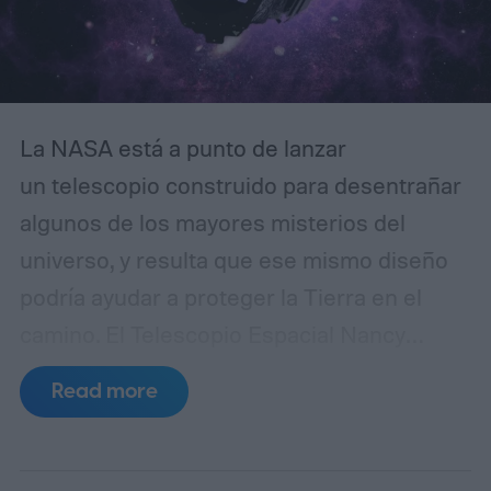
La NASA está a punto de lanzar
un telescopio construido para desentrañar
algunos de los mayores misterios del
universo, y resulta que ese mismo diseño
podría ayudar a proteger la Tierra en el
camino.
El Telescopio Espacial Nancy
Grace Roman está programado para
Read more
despegar desde el Centro Espacial
Kennedy el 30 de agosto de 2026, con una
misión principal centrada en estudiar la