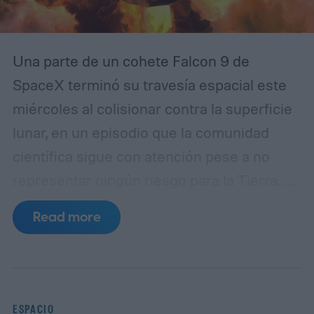
Una parte de un cohete Falcon 9 de
SpaceX terminó su travesía espacial este
miércoles al colisionar contra la superficie
lunar, en un episodio que la comunidad
científica sigue con atención pese a no
representar ningún riesgo para la Tierra. Se
trata de la segunda etapa del lanzador,
Read more
utilizada en enero de 2025 para poner en
órbita dos módulos de aterrizaje no
tripulados: el Blue Ghost, de la firma Firefly
Aerospace, y el Hakuto-R Mission 2,
ESPACIO