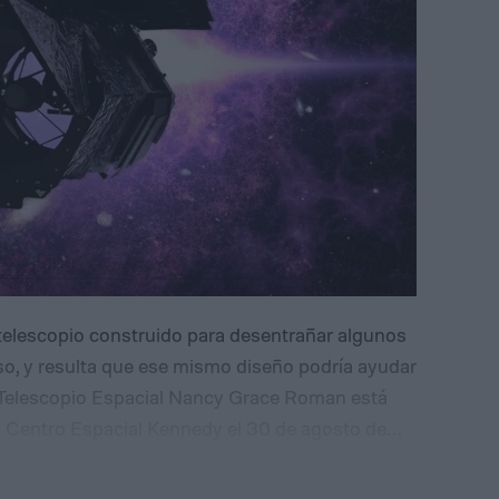
telescopio construido para desentrañar algunos
so, y resulta que ese mismo diseño podría ayudar
 Telescopio Espacial Nancy Grace Roman está
 Centro Espacial Kennedy el 30 de agosto de
ada en estudiar la materia oscura y la energía
oldean las galaxias y la expansión cósmica. Los