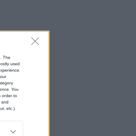
n. The
mostly used
experience.
your
category
rence. You
 order to
r and
t, etc.).