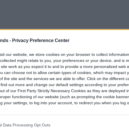
ends -
Privacy Preference Center
sit our website, we store cookies on your browser to collect informatio
collected might relate to you, your preferences or your device, and is 
 site work as you expect it to and to provide a more personalized web 
u can choose not to allow certain types of cookies, which may impact 
la durante 17 horas, no se detectaron señales
f the site and the services we are able to offer. Click on the different 
esta pudo examinar más de 10.3 millones de
 find out more and change our default settings according to your prefe
os, el equipo investigador señala que el trabajo
ut of our First Party Strictly Necessary Cookies as they are deployed in
proper functioning of our website (such as prompting the cookie banne
n un océano. “Pero nosotros solo estudiamos un
your settings, to log into your account, to redirect you when you log ou
piscina”.
utocrítica. “Buscar indicios de tecnología es
l Data Processing Opt Outs