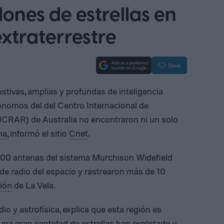
lones de estrellas en
xtraterrestre
Save
tivas, amplias y profundas de inteligencia
trónomos del del Centro Internacional de
ICRAR) de Australia no encontraron ni un solo
na
, informó el sitio
Cnet
.
,000 antenas del sistema Murchison Widefield
e radio del espacio y rastrearon más de 10
ión
de La Vela.
o y astrofísica, explica que esta región es
una gran cantidad de estrellas han explotado y