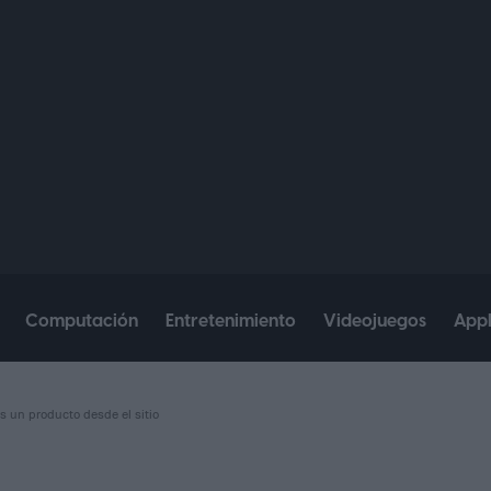
Computación
Entretenimiento
Videojuegos
App
s un producto desde el sitio