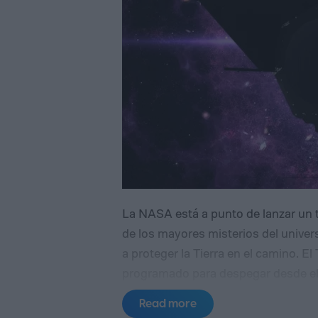
La NASA está a punto de lanzar un 
de los mayores misterios del univer
a proteger la Tierra en el camino.
El
programado para despegar desde el
2026, con una misión principal centr
Read more
oscura, las fuerzas invisibles que m