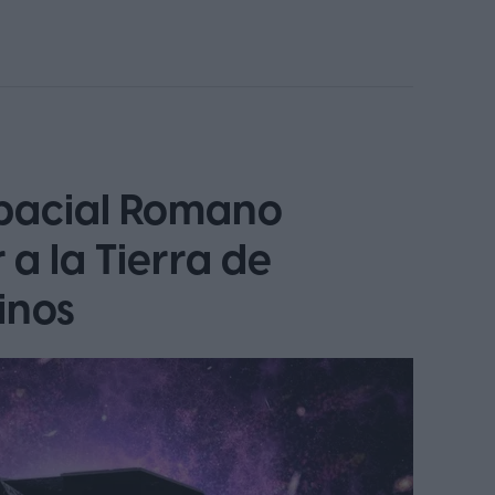
spacial Romano
 a la Tierra de
inos