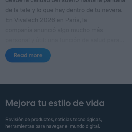
de la tele y lo que hay dentro de tu nevera.
En VivaTech 2026 en París, la
compañía anunció algo mucho más
personal y útil: una función de salud para
mascotas que utiliza IA para detectar
Read more
posibles problemas de salud antes de que
se conviertan en facturas veterinarias
elevadas.
Mejora tu estilo de vida
Revisión de productos, noticias tecnológicas,
herramientas para navegar el mundo digital.