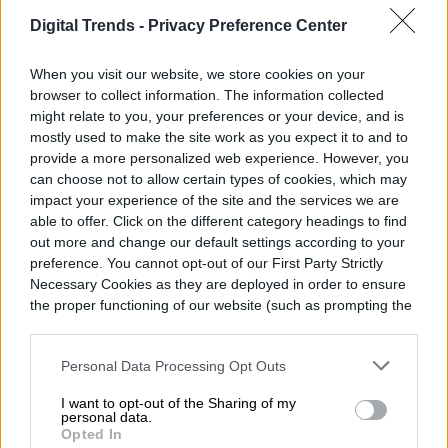
Digital Trends -
Privacy Preference Center
Felipe Sasso es periodista y escritor. Desde
When you visit our website, we store cookies on your
temprana edad manifestó una importante
browser to collect information. The information collected
inquietud hacia la escritura y las…
might relate to you, your preferences or your device, and is
mostly used to make the site work as you expect it to and to
provide a more personalized web experience. However, you
can choose not to allow certain types of cookies, which may
impact your experience of the site and the services we are
Topics
able to offer. Click on the different category headings to find
out more and change our default settings according to your
Noticias
Homepage
preference. You cannot opt-out of our First Party Strictly
Necessary Cookies as they are deployed in order to ensure
the proper functioning of our website (such as prompting the
cookie banner and remembering your settings, to log into
your account, to redirect you when you log out, etc.).
Personal Data Processing Opt Outs
SALUD
I want to opt-out of the Sharing of my
personal data.
Cyclospora: qué es, por
Opted In