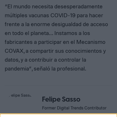
“El mundo necesita desesperadamente
múltiples vacunas COVID-19 para hacer
frente a la enorme desigualdad de acceso
en todo el planeta… Instamos a los
fabricantes a participar en el Mecanismo
COVAX, a compartir sus conocimientos y
datos, y a contribuir a controlar la
pandemia”, señaló la profesional.
Felipe Sasso
Former Digital Trends Contributor