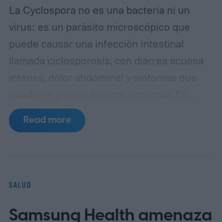
La Cyclospora no es una bacteria ni un
virus: es un parásito microscópico que
puede causar una infección intestinal
llamada ciclosporosis, con diarrea acuosa
intensa, dolor abdominal y síntomas que
pueden ir y venir durante semanas. En
Estados Unidos preocupa especialmente
Read more
porque se ha vinculado a brotes masivos
asociados a productos frescos, por
ejemplo frutas y verduras consumidas
crudas, y porque su detección en
SALUD
laboratorio no siempre es sencilla.
Qué es
Samsung Health amenaza
Cyclospora