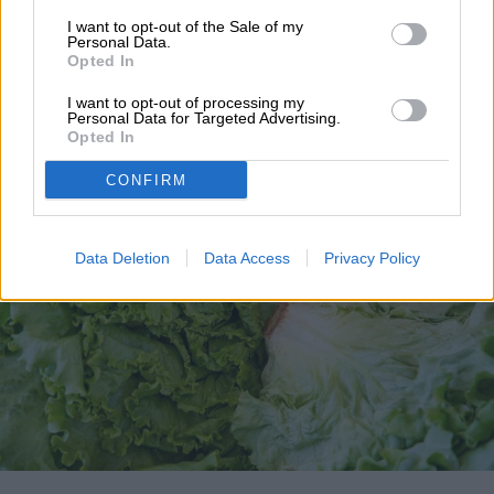
qué alarma a EE.UU. y
I want to opt-out of the Sale of my
Personal Data.
Opted In
diferencia con otras
I want to opt-out of processing my
infecciones
Personal Data for Targeted Advertising.
Opted In
CONFIRM
Data Deletion
Data Access
Privacy Policy