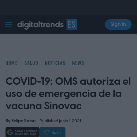
Sign In
Digital Trends Español
HOME
SALUD
NOTICIAS
NEWS
COVID-19: OMS autoriza el
uso de emergencia de la
vacuna Sinovac
By
Felipe Sasso
Published junio 1, 2021
Save