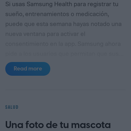
Si usas Samsung Health para registrar tu
sueño, entrenamientos o medicación,
puede que esta semana hayas notado una
nueva ventana para activar el
consentimiento en la app. Samsung ahora
pide a los usuarios que permitan que sus
datos personales de salud se utilicen para
Read more
el entrenamiento y modelado de IA. La
trampa es difícil de ignorar: si no, Samsung
dejará de sincronizar tus datos de salud y
eliminará todos los datos almacenados en
SALUD
tu cuenta (a través de Cybernews).
Una foto de tu mascota
https://twitter.com/Nithinlogs/status/20769