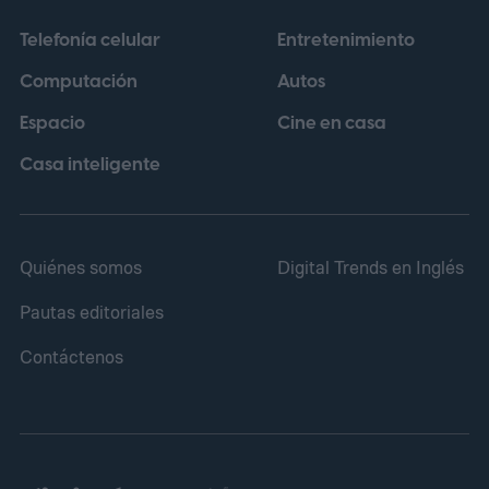
tecnología puede ayudar a los guitarristas a
Telefonía celular
Entretenimiento
superar barreras creativas y
Computación
Autos
transformarlos, según sus propias
Espacio
Cine en casa
palabras, de "estudiantes de composición a
maestros de la composición".
Casa inteligente
Quiénes somos
Digital Trends en Inglés
Pautas editoriales
Contáctenos