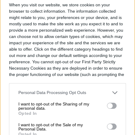
carrera en 2013 en La Revista Oficial de…
When you visit our website, we store cookies on your
browser to collect information. The information collected
might relate to you, your preferences or your device, and is
mostly used to make the site work as you expect it to and to
Topics
provide a more personalized web experience. However, you
can choose not to allow certain types of cookies, which may
impact your experience of the site and the services we are
Noticias
Homepage
able to offer. Click on the different category headings to find
out more and change our default settings according to your
preference. You cannot opt-out of our First Party Strictly
Necessary Cookies as they are deployed in order to ensure
the proper functioning of our website (such as prompting the
NOTICIAS
cookie banner and remembering your settings, to log into
your account, to redirect you when you log out, etc.).
Personal Data Processing Opt Outs
La controvertida
I want to opt-out of the Sharing of my
demanda colectiva que
personal data.
Opted In
sacude a The Pokémon
I want to opt-out of the Sale of my
Personal Data.
Company
Opted In