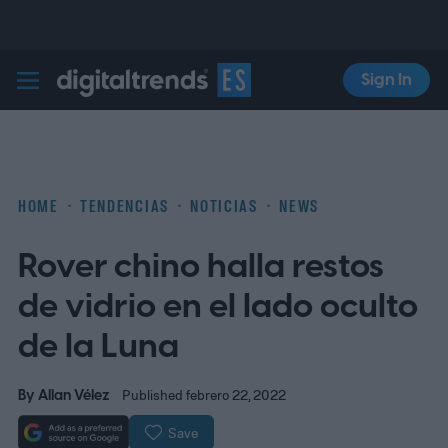
Sign In
Digital Trends Español
HOME
TENDENCIAS
NOTICIAS
NEWS
Rover chino halla restos
de vidrio en el lado oculto
de la Luna
By
Allan Vélez
Published febrero 22, 2022
Save