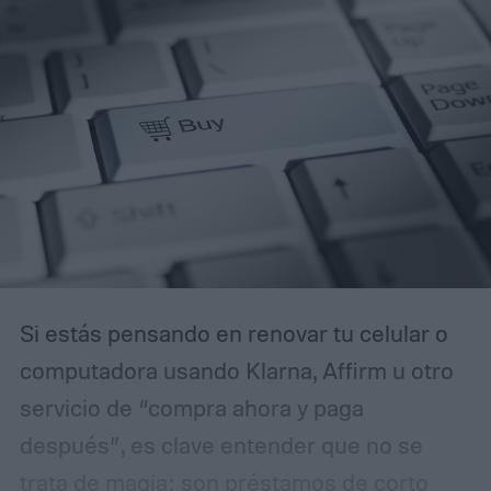
documento judicial argumenta que la
compañía no ejerció una supervisión
adecuada sobre su exejecutivo ni actuó
frente a posibles indicios de conducta
inapropiada, además de acusarla de
negligencia por no tomar resguardos
razonables para impedir los hechos.
Si estás pensando en renovar tu celular o
computadora usando Klarna, Affirm u otro
servicio de “compra ahora y paga
después”, es clave entender que no se
trata de magia: son préstamos de corto