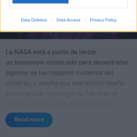
Data Deletion
Data Access
Privacy Policy
La NASA está a punto de lanzar
un telescopio construido para desentrañar
algunos de los mayores misterios del
universo, y resulta que ese mismo diseño
podría ayudar a proteger la Tierra en el
camino.
El Telescopio Espacial Nancy
Grace Roman está programado para
Read more
despegar desde el Centro Espacial
Kennedy el 30 de agosto de 2026, con una