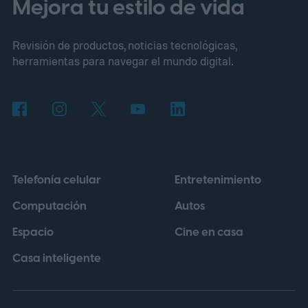
ninguno de los dos.
El eclipse solar que
Mejora tu estilo de vida
apagará España al atardecer
Revisión de productos, noticias tecnológicas,
herramientas para navegar el mundo digital.
Telefonía celular
Entretenimiento
Computación
Autos
Espacio
Cine en casa
Casa inteligente