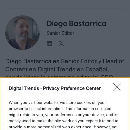
Diego Bastarrica
Senior Editor
Diego Bastarrica es Senior Editor y Head of
Content en Digital Trends en Español,
donde lidera la estrategia editorial, SEO…
Digital Trends -
Privacy Preference Center
When you visit our website, we store cookies on your
Topics
browser to collect information. The information collected
might relate to you, your preferences or your device, and is
Noticias
Homepage
mostly used to make the site work as you expect it to and to
provide a more personalized web experience. However, you