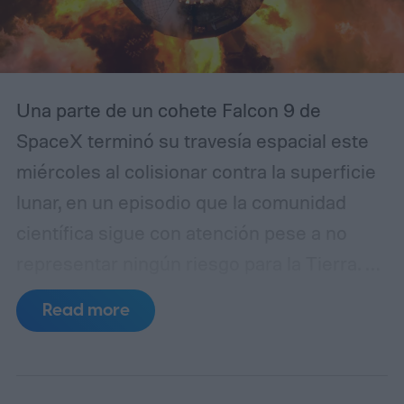
Una parte de un cohete Falcon 9 de
SpaceX terminó su travesía espacial este
miércoles al colisionar contra la superficie
lunar, en un episodio que la comunidad
científica sigue con atención pese a no
representar ningún riesgo para la Tierra. Se
trata de la segunda etapa del lanzador,
Read more
utilizada en enero de 2025 para poner en
órbita dos módulos de aterrizaje no
tripulados: el Blue Ghost, de la firma Firefly