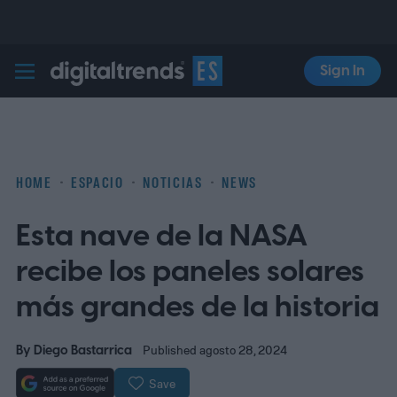
Sign In
Digital Trends Español
HOME
ESPACIO
NOTICIAS
NEWS
Esta nave de la NASA
recibe los paneles solares
más grandes de la historia
By
Diego Bastarrica
Published agosto 28, 2024
Save