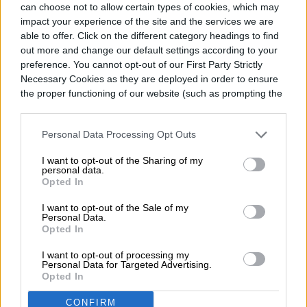
can choose not to allow certain types of cookies, which may
impact your experience of the site and the services we are
able to offer. Click on the different category headings to find
out more and change our default settings according to your
ESPACIO
preference. You cannot opt-out of our First Party Strictly
Necessary Cookies as they are deployed in order to ensure
El telescopio espacial
the proper functioning of our website (such as prompting the
cookie banner and remembering your settings, to log into
Romano quiere proteger a
your account, to redirect you when you log out, etc.).
Personal Data Processing Opt Outs
la Tierra de asteroides
I want to opt-out of the Sharing of my
asesinos
personal data.
Opted In
I want to opt-out of the Sale of my
Personal Data.
Opted In
I want to opt-out of processing my
Personal Data for Targeted Advertising.
Opted In
CONFIRM