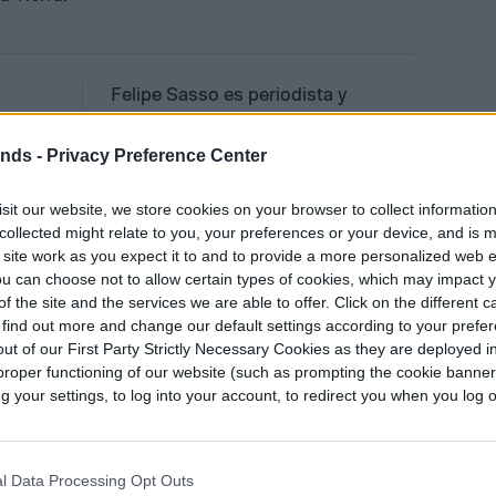
Felipe Sasso es periodista y
escritor. Desde temprana edad
tributor
manifestó una importante
ends -
Privacy Preference Center
inquietud hacia la escritura y las…
sit our website, we store cookies on your browser to collect informatio
collected might relate to you, your preferences or your device, and is 
 site work as you expect it to and to provide a more personalized web 
u can choose not to allow certain types of cookies, which may impact 
f the site and the services we are able to offer. Click on the different 
 find out more and change our default settings according to your prefe
ut of our First Party Strictly Necessary Cookies as they are deployed in
proper functioning of our website (such as prompting the cookie banne
your settings, to log into your account, to redirect you when you log ou
spacial Romano
l Data Processing Opt Outs