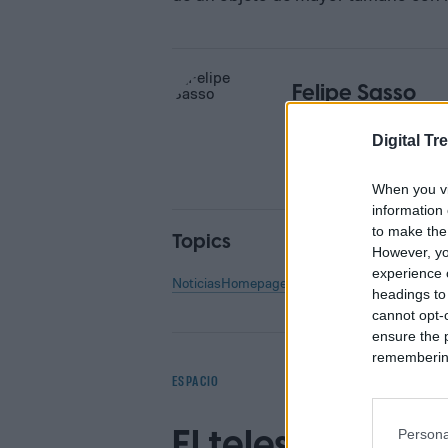
Felipe Sasso
Former Digital Trends Con
Digital Tr
When you vi
information 
to make the
Topics
However, yo
experience o
Noticias
Homepage
headings to
cannot opt-o
ensure the 
remembering 
ESPACIO
El telescopio e
Persona