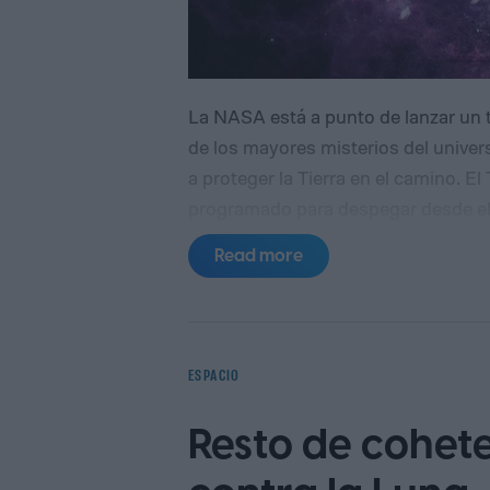
La NASA está a punto de lanzar un 
de los mayores misterios del univer
a proteger la Tierra en el camino.
El
programado para despegar desde el
2026, con una misión principal centr
Read more
oscura, las fuerzas invisibles que m
investigadores afirman ahora que s
eficaz para detectar asteroides pel
Technology Review).
ESPACIO
Resto de cohet