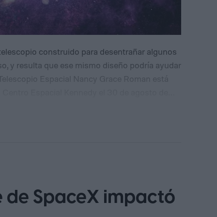
telescopio construido para desentrañar algunos
so, y resulta que ese mismo diseño podría ayudar
 Telescopio Espacial Nancy Grace Roman está
 Centro Espacial Kennedy el 30 de agosto de
ada en estudiar la materia oscura y la energía
oldean las galaxias y la expansión cósmica. Los
u diseño único también lo hace inesperadamente
igrosos que se dirigen hacia nosotros (según MIT
e de SpaceX impactó