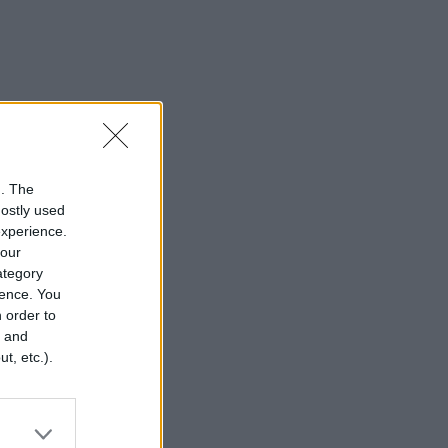
n. The
mostly used
experience.
your
category
rence. You
 order to
r and
t, etc.).