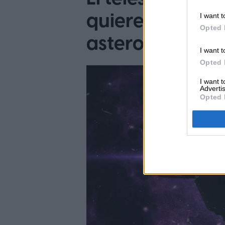
quiere proteger
I want t
Opted 
asteroides ases
I want t
Opted 
I want 
Advertis
Opted 