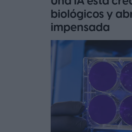
Una IA está cr
biológicos y ab
impensada