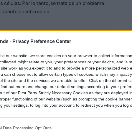
s células. Por lo tanto, se trata de un problema
upante nuestra salud.
Felipe Sasso es periodista y
ends -
Privacy Preference Center
escritor. Desde temprana edad
tributor
manifestó una importante
sit our website, we store cookies on your browser to collect informatio
inquietud hacia la escritura y las…
collected might relate to you, your preferences or your device, and is 
 site work as you expect it to and to provide a more personalized web 
u can choose not to allow certain types of cookies, which may impact 
f the site and the services we are able to offer. Click on the different 
 find out more and change our default settings according to your prefe
ut of our First Party Strictly Necessary Cookies as they are deployed in
proper functioning of our website (such as prompting the cookie banne
your settings, to log into your account, to redirect you when you log ou
l Data Processing Opt Outs