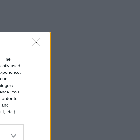
n. The
mostly used
experience.
your
category
rence. You
 order to
r and
t, etc.).