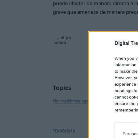
puede afectar de manera directa a la
grave que amenaza de manera preoc
Felipe Sasso
Digital Tr
Former Digital Trends Con
When you vi
information 
to make the
However, yo
experience o
Topics
headings to
cannot opt-o
Noticias
Homepage
ensure the 
remembering 
TENDENCIAS
Persona