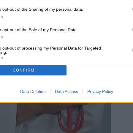
 traducción al
o opt-out of the Sharing of my personal data.
In
 de telesalud en EE.
o opt-out of the Sale of my Personal Data.
In
to opt-out of processing my Personal Data for Targeted
ing.
In
CONFIRM
Data Deletion
Data Access
Privacy Policy