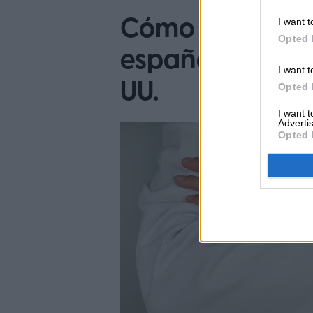
Cómo activar la
I want t
Opted 
español en apps
I want t
UU.
Opted 
I want 
Advertis
Opted 