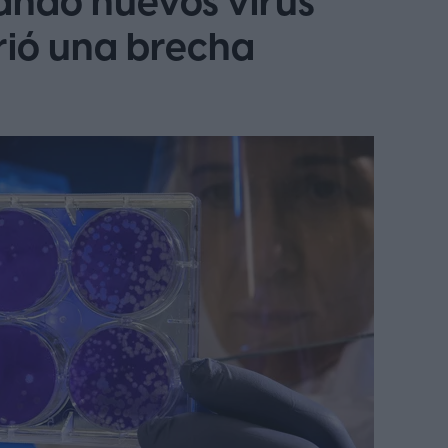
eando nuevos virus
rió una brecha