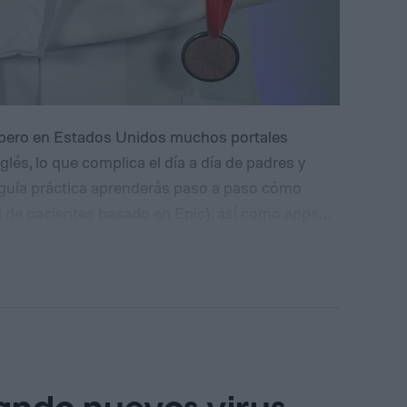
o, pero en Estados Unidos muchos portales
és, lo que complica el día a día de padres y
guía práctica aprenderás paso a paso cómo
l de pacientes basado en Epic), así como apps
oda la familia entienda las indicaciones, citas y
üística en la telesalud