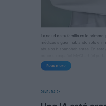
La salud de tu familia es lo primer
médicos siguen hablando solo en ingl
abuelos hispanohablantes. En esta 
poner en español MyChart (el porta
populares de telemedicina, para que t
Read more
recetas en su idioma.
La brecha ling
COMPUTACIÓN