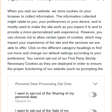
Felipe Sasso es periodista y escritor. Desde
When you visit our website, we store cookies on your
temprana edad manifestó una importante
browser to collect information. The information collected
might relate to you, your preferences or your device, and is
inquietud hacia la escritura y las…
mostly used to make the site work as you expect it to and to
provide a more personalized web experience. However, you
can choose not to allow certain types of cookies, which may
impact your experience of the site and the services we are
Topics
able to offer. Click on the different category headings to find
out more and change our default settings according to your
preference. You cannot opt-out of our First Party Strictly
Noticias
Homepage
Necessary Cookies as they are deployed in order to ensure
the proper functioning of our website (such as prompting the
cookie banner and remembering your settings, to log into
your account, to redirect you when you log out, etc.).
Personal Data Processing Opt Outs
ESPACIO
I want to opt-out of the Sharing of my
personal data.
Opted In
El telescopio espacial
I want to opt-out of the Sale of my