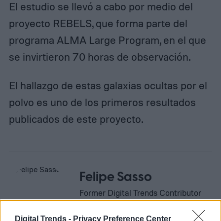
El estudio se llevó a cabo por medio del
proyecto REBELS, que forma parte del
programa ALMA Large Program, en el que
se invirtieron 70 horas de observación.
El hallazgo de estas galaxias ocultas por el
polvo es uno de los primeros resultados
publicados de este proyecto.
Felipe Sasso
Former Digital Trends Contributor
Digital Trends -
Privacy Preference Center