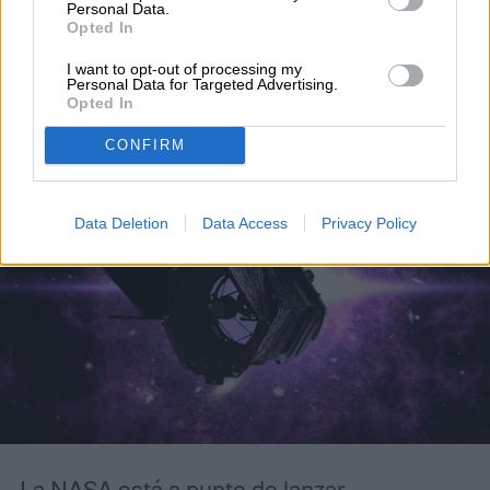
Romano quiere proteger a
Personal Data.
Opted In
la Tierra de asteroides
I want to opt-out of processing my
Personal Data for Targeted Advertising.
asesinos
Opted In
CONFIRM
Data Deletion
Data Access
Privacy Policy
La NASA está a punto de lanzar