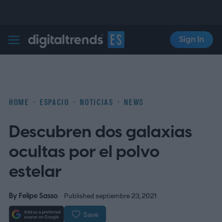
Sign In
Digital Trends Español
HOME
ESPACIO
NOTICIAS
NEWS
Descubren dos galaxias
ocultas por el polvo
estelar
By
Felipe Sasso
Published septiembre 23, 2021
Save