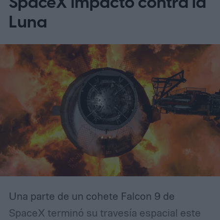
SpaceX impactó contra la
lo hace inesperadamente eficaz para
Luna
detectar asteroides peligrosos que se
dirigen hacia nosotros (según MIT
Technology Review).
Una parte de un cohete Falcon 9 de
SpaceX terminó su travesía espacial este