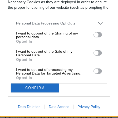
Necessary Cookies as they are deployed in order to ensure
investigaciones científicas diseñadas para
the proper functioning of our website (such as prompting the
cookie banner and remembering your settings, to log into
avanzar tanto en la salud humana en la
your account, to redirect you when you log out, etc.).
Personal Data Processing Opt Outs
Tierra como en la comprensión de los
científicos sobre la salud humana durante
I want to opt-out of the Sharing of my
personal data.
futuros vuelos espaciales de larga
Opted In
duración.
I want to opt-out of the Sale of my
Personal Data.
Opted In
I want to opt-out of processing my
Personal Data for Targeted Advertising.
Opted In
Diego Bastarrica
CONFIRM
Senior Editor
Data Deletion
Data Access
Privacy Policy
Diego Bastarrica es Senior Editor y Head of