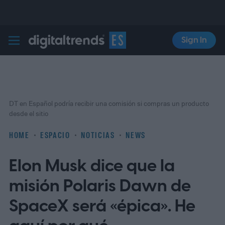
Sign In
Digital Trends Español
DT en Español podría recibir una comisión si compras un producto
desde el sitio
HOME
ESPACIO
NOTICIAS
NEWS
Elon Musk dice que la
misión Polaris Dawn de
SpaceX será «épica». He