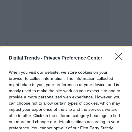
Digital Trends -
Privacy Preference Center
El viaje también implicará la primera prueba
tripulada de comunicaciones basadas en
When you visit our website, we store cookies on your
láser Starlink en el espacio, un esfuerzo
browser to collect information. The information collected
might relate to you, your preferences or your device, and is
que se espera que proporcione datos útiles
mostly used to make the site work as you expect it to and to
provide a more personalized web experience. However, you
para los futuros sistemas de
can choose not to allow certain types of cookies, which may
comunicaciones espaciales necesarios
impact your experience of the site and the services we are
able to offer. Click on the different category headings to find
para las misiones a la Luna y más allá.
out more and change our default settings according to your
preference. You cannot opt-out of our First Party Strictly
Además, la tripulación llevará a cabo