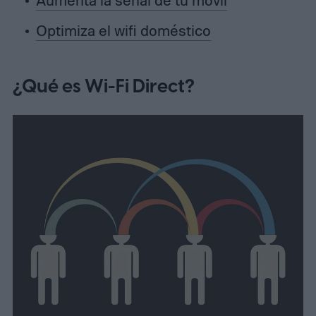
Aumenta la señal de tu móvil
Optimiza el wifi doméstico
¿Qué es Wi-Fi Direct?