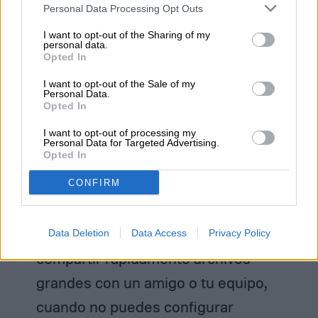
Personal Data Processing Opt Outs
I want to opt-out of the Sharing of my
personal data.
Opted In
Uno de los usos más convenientes de Wi-Fi Direct es la impresión
I want to opt-out of the Sale of my
Personal Data.
inalámbrica.
Imagen utilizada con permiso del titular de los
Opted In
derechos de autor
I want to opt-out of processing my
Actualmente algunos de los usos más
Personal Data for Targeted Advertising.
Opted In
frecuentes de Wi-Fi Direct incluyen:
CONFIRM
Intercambio rápido de archivos:
Wi-
Fi Direct es una buena forma de
Data Deletion
Data Access
Privacy Policy
compartir rápidamente archivos
grandes con un amigo o tu equipo,
cuando no puedes configurar