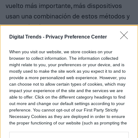
vuelto más importante, más dispositivos
usan una combinación de estos métodos y
pocos simplemente se conectan
automáticamente.
Digital Trends -
Privacy Preference Center
When you visit our website, we store cookies on your
Cuáles son los usos de Wi-Fi
browser to collect information. The information collected
might relate to you, your preferences or your device, and is
Direct
mostly used to make the site work as you expect it to and to
provide a more personalized web experience. However, you
can choose not to allow certain types of cookies, which may
impact your experience of the site and the services we are
able to offer. Click on the different category headings to find
out more and change our default settings according to your
preference. You cannot opt-out of our First Party Strictly
Necessary Cookies as they are deployed in order to ensure
the proper functioning of our website (such as prompting the
cookie banner and remembering your settings, to log into
your account, to redirect you when you log out, etc.).