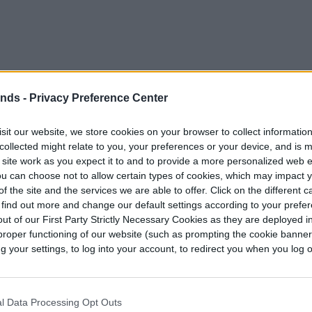
ends -
Privacy Preference Center
sit our website, we store cookies on your browser to collect informatio
collected might relate to you, your preferences or your device, and is 
 site work as you expect it to and to provide a more personalized web 
u can choose not to allow certain types of cookies, which may impact 
f the site and the services we are able to offer. Click on the different 
 find out more and change our default settings according to your prefe
ut of our First Party Strictly Necessary Cookies as they are deployed in
bién incorporaron un marcapasos para controlar
proper functioning of our website (such as prompting the cookie banne
racciones mediante pulsos de luz.
your settings, to log into your account, to redirect you when you log ou
n en el pez fueron modificadas genéticamente
de ondas lumínicas específicas. De esta manera,
l Data Processing Opt Outs