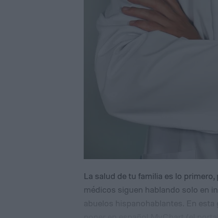
La salud de tu familia es lo primer
médicos siguen hablando solo en ingl
abuelos hispanohablantes. En esta 
poner en español MyChart (el porta