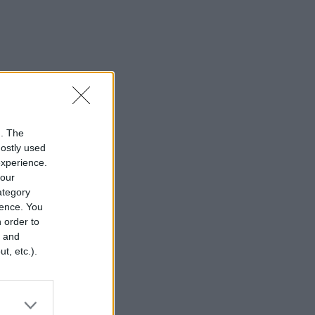
n. The
mostly used
experience.
your
category
rence. You
 order to
r and
t, etc.).