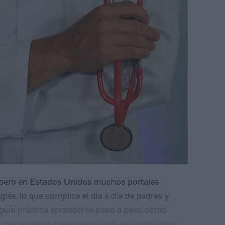
o, pero en Estados Unidos muchos portales
és, lo que complica el día a día de padres y
guía práctica aprenderás paso a paso cómo
l de pacientes basado en Epic), así como apps