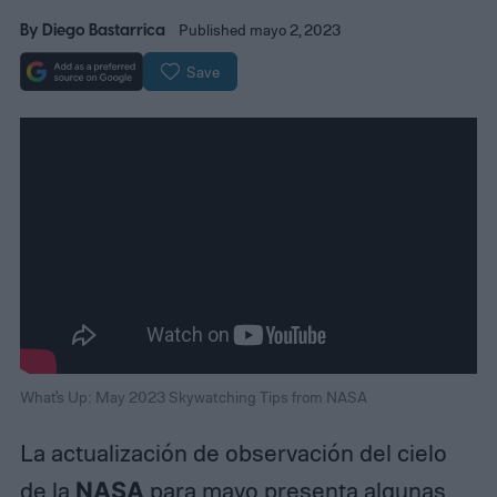
By
Diego Bastarrica
Published mayo 2, 2023
Save
What's Up: May 2023 Skywatching Tips from NASA
La actualización de observación del cielo
de la
NASA
para mayo presenta algunas