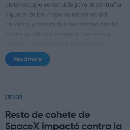
un telescopio construido para desentrañar
algunos de los mayores misterios del
universo, y resulta que ese mismo diseño
podría ayudar a proteger la Tierra en el
camino.
El Telescopio Espacial Nancy
Grace Roman está programado para
Read more
despegar desde el Centro Espacial
Kennedy el 30 de agosto de 2026, con una
misión principal centrada en estudiar la
materia oscura y la energía oscura, las
ESPACIO
fuerzas invisibles que moldean las galaxias
Resto de cohete de
y la expansión cósmica. Los investigadores
afirman ahora que su diseño único también
SpaceX impactó contra la