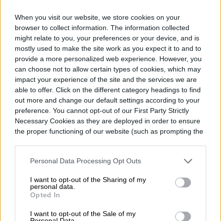
When you visit our website, we store cookies on your
Y si estás en el hemisferio sur, asegúrate
browser to collect information. The information collected
might relate to you, your preferences or your device, and is
de ver el video de la NASA en la parte
mostly used to make the site work as you expect it to and to
provide a more personalized web experience. However, you
superior de esta página para obtener
can choose not to allow certain types of cookies, which may
información interesante sobre cómo las
impact your experience of the site and the services we are
able to offer. Click on the different category headings to find
características en el cielo se ven un poco
out more and change our default settings according to your
preference. You cannot opt-out of our First Party Strictly
diferentes a como lo hacen para las
Necessary Cookies as they are deployed in order to ensure
personas en otras partes del mundo, por
the proper functioning of our website (such as prompting the
cookie banner and remembering your settings, to log into
ejemplo, las fases de la luna se llenan de
your account, to redirect you when you log out, etc.).
Personal Data Processing Opt Outs
izquierda a derecha en lugar de derecha a
izquierda como lo hacen en el norte.
I want to opt-out of the Sharing of my
personal data.
Opted In
I want to opt-out of the Sale of my
Personal Data.