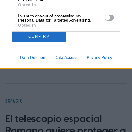
Opted In
Diego Bastarrica
I want to opt-out of processing my
Senior Editor
Personal Data for Targeted Advertising.
Opted In
CONFIRM
Diego Bastarrica es Senior Editor y Head of
Content en Digital Trends en Español,
Data Deletion
Data Access
Privacy Policy
donde lidera la estrategia editorial, SEO…
ESPACIO
El telescopio espacial
Romano quiere proteger a