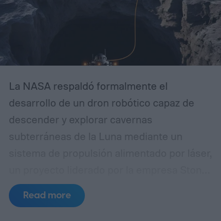
La NASA respaldó formalmente el
desarrollo de un dron robótico capaz de
descender y explorar cavernas
subterráneas de la Luna mediante un
sistema de propulsión alimentado por láser,
un proyecto liderado por la empresa Stone
Aerospace, con sede en Austin, Texas. La
Read more
iniciativa recibió 175.000 dólares como
parte de los 3,2 millones de dólares