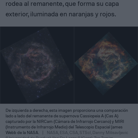
rodea al remanente, que forma su capa
exterior, iluminada en naranjas y rojos.
De izquierda a derecha, esta imagen proporciona una comparación
lado a lado del remanente de supernova Cassiopeia A (Cas A)
capturado por la NIRCam (Cámara de Infrarrojo Cercano) y MIRI
(Instrumento de Infrarrojo Medio) del Telescopio Espacial James
Webb de la NASA.
NASA, ESA, CSA, STScI, Danny Milisavljevic
(Universidad de Purdue), Ilse De Looze (UGent), Tea Temim