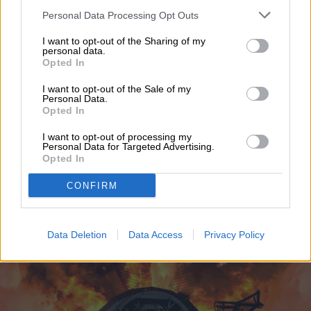
your account, to redirect you when you log out, etc.).
Topics
Personal Data Processing Opt Outs
I want to opt-out of the Sharing of my
Noticias
Homepage
personal data.
Opted In
I want to opt-out of the Sale of my
Personal Data.
Opted In
ESPACIO
I want to opt-out of processing my
Personal Data for Targeted Advertising.
Resto de cohete de
Opted In
SpaceX impactó contra la
CONFIRM
Luna
Data Deletion
Data Access
Privacy Policy