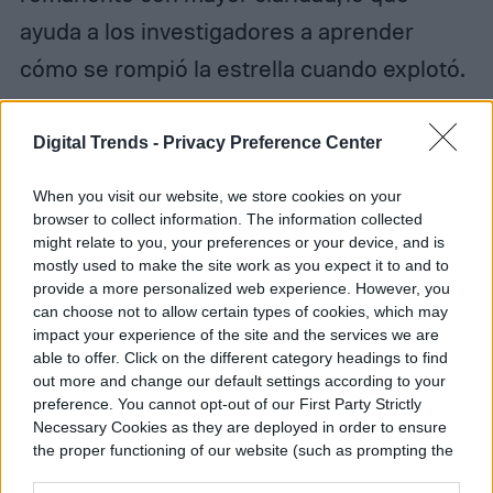
ayuda a los investigadores a aprender
cómo se rompió la estrella cuando explotó.
Digital Trends -
Privacy Preference Center
Diego Bastarrica
When you visit our website, we store cookies on your
browser to collect information. The information collected
Senior Editor
might relate to you, your preferences or your device, and is
mostly used to make the site work as you expect it to and to
provide a more personalized web experience. However, you
can choose not to allow certain types of cookies, which may
impact your experience of the site and the services we are
Diego Bastarrica es Senior Editor y Head of
able to offer. Click on the different category headings to find
Content en Digital Trends en Español,
out more and change our default settings according to your
donde lidera la estrategia editorial, SEO…
preference. You cannot opt-out of our First Party Strictly
Necessary Cookies as they are deployed in order to ensure
the proper functioning of our website (such as prompting the
cookie banner and remembering your settings, to log into