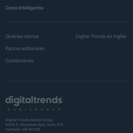
sin generar contaminación en el entorno.
Casa inteligente
Esta tecnología de transmisión de energía
por fibra óptica, conocida como power-
Quiénes somos
Digital Trends en Inglés
over-fiber, resulta clave para superar la
ausencia de línea de vista directa entre el
Pautas editoriales
equipo y la superficie.
Contáctenos
Digital Trends Media Group
6420 S. Macadam Ave, Suite 216
Portland, OR 97239