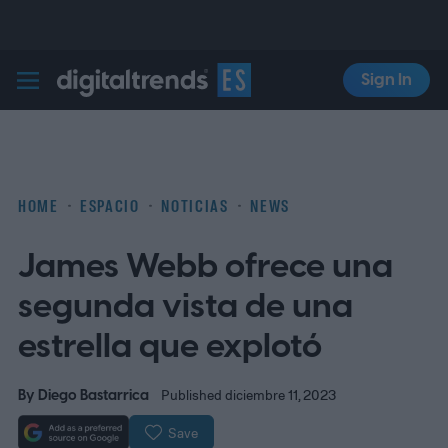
Sign In
Digital Trends Español
HOME
ESPACIO
NOTICIAS
NEWS
James Webb ofrece una
segunda vista de una
estrella que explotó
By
Diego Bastarrica
Published diciembre 11, 2023
Save