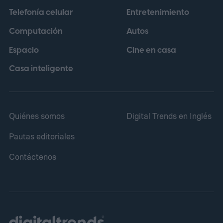
pitch inusualmente grandioso empieza a
Telefonía celular
Entretenimiento
tener sentido una vez que ves lo que
Computación
Autos
ocurre dentro.
Espacio
Cine en casa
Casa inteligente
Quiénes somos
Digital Trends en Inglés
Pautas editoriales
Contáctenos