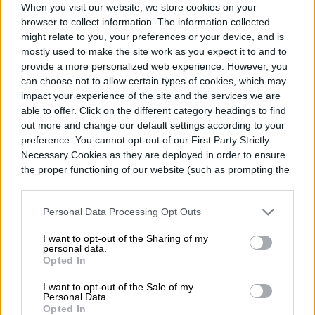
When you visit our website, we store cookies on your
exclusivo Revuelto
browser to collect information. The information collected
might relate to you, your preferences or your device, and is
mostly used to make the site work as you expect it to and to
provide a more personalized web experience. However, you
can choose not to allow certain types of cookies, which may
impact your experience of the site and the services we are
able to offer. Click on the different category headings to find
out more and change our default settings according to your
preference. You cannot opt-out of our First Party Strictly
Necessary Cookies as they are deployed in order to ensure
the proper functioning of our website (such as prompting the
cookie banner and remembering your settings, to log into
your account, to redirect you when you log out, etc.).
Personal Data Processing Opt Outs
I want to opt-out of the Sharing of my
personal data.
Opted In
Lamborghini conmemorará los 60 años del
I want to opt-out of the Sale of my
Miura con una edición especial de su
Personal Data.
Opted In
actual superdeportivo híbrido: el Revuelto