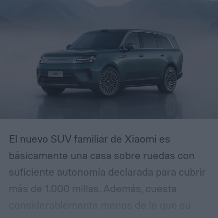
alguna vez has recibido un correo
electrónico avisando que tu cuenta será
restringida a menos que actúes de
inmediato, reconocerás el patrón. La
diferencia es que esta campaña se ha
pulido lo suficiente como para que incluso
usuarios experimentados puedan
confundirla con la realidad.
El nuevo SUV familiar de Xiaomi es
básicamente una casa sobre ruedas con
suficiente autonomía declarada para cubrir
más de 1.000 millas. Además, cuesta
considerablemente menos de lo que su