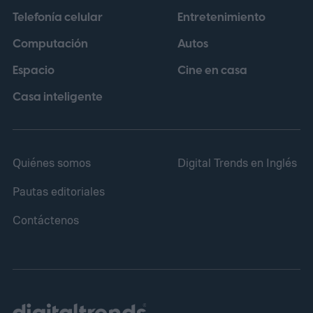
pitch inusualmente grandioso empieza a
Telefonía celular
Entretenimiento
tener sentido una vez que ves lo que
Computación
Autos
ocurre dentro.
Espacio
Cine en casa
Casa inteligente
Quiénes somos
Digital Trends en Inglés
Pautas editoriales
Contáctenos