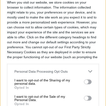
When you visit our website, we store cookies on your
browser to collect information. The information collected
might relate to you, your preferences or your device, and is
mostly used to make the site work as you expect it to and to
provide a more personalized web experience. However, you
can choose not to allow certain types of cookies, which may
impact your experience of the site and the services we are
able to offer. Click on the different category headings to find
La evolución del añoso sistema
quattro
,
out more and change our default settings according to your
ayuda al e-tron a enfrentar una variedad de
preference. You cannot opt-out of our First Party Strictly
Necessary Cookies as they are deployed in order to ensure
terrenos. Lo probamos en las dunas del
the proper functioning of our website (such as prompting the
desierto de
Namibia
y en una salar cuya
cookie banner and remembering your settings, to log into
your account, to redirect you when you log out, etc.).
superficie era casi tan resbaladiza como la
Personal Data Processing Opt Outs
nieve. En las dunas, aplicamos los
I want to opt-out of the Sharing of my
personal data.
principios básicos de la conducción fuera
Opted In
de carretera (por ejemplo, no detenerse en
I want to opt-out of the Sale of my
Personal Data.
una colina empinada) y nunca perdimos
Opted In