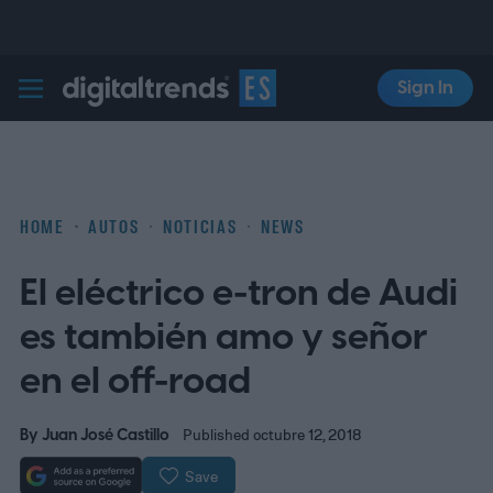
Sign In
Digital Trends Español
HOME
AUTOS
NOTICIAS
NEWS
El eléctrico e-tron de Audi
es también amo y señor
en el off-road
By
Juan José Castillo
Published octubre 12, 2018
Save