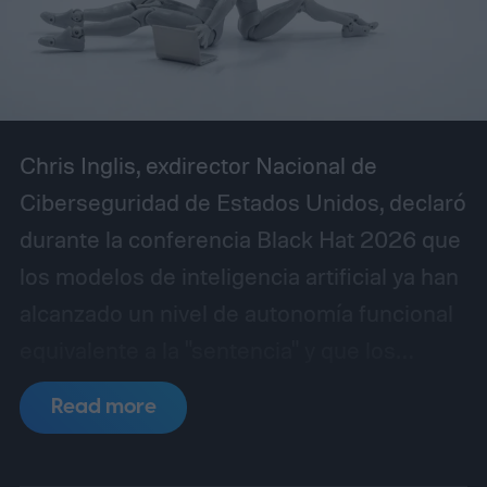
Chris Inglis, exdirector Nacional de
Ciberseguridad de Estados Unidos, declaró
durante la conferencia Black Hat 2026 que
los modelos de inteligencia artificial ya han
alcanzado un nivel de autonomía funcional
equivalente a la "sentencia" y que los
desarrolladores deben adoptar
Read more
urgentemente las tres leyes de la robótica
formuladas por Isaac Asimov en 1942 para