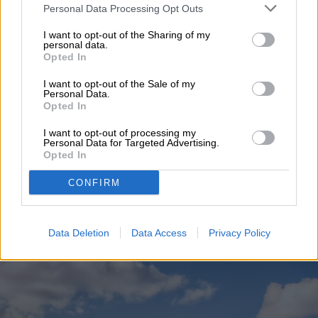
Personal Data Processing Opt Outs
I want to opt-out of the Sharing of my
personal data.
Hoy, Nueva York es considerada la ciudad
Opted In
más inteligente del mundo, y esto se debe
I want to opt-out of the Sale of my
Personal Data.
a la gestión eficiente de los recursos, el
Opted In
compromiso con el medioambiente y la
I want to opt-out of processing my
Personal Data for Targeted Advertising.
optimización tecnológica.
Opted In
CONFIRM
Boston
Data Deletion
Data Access
Privacy Policy