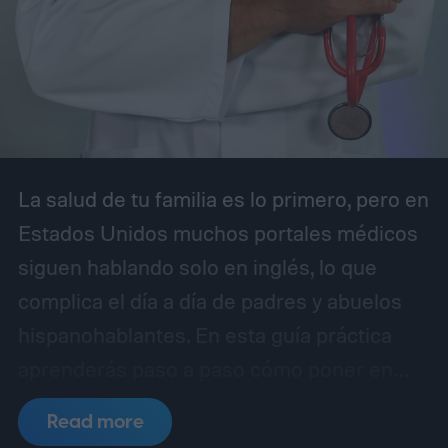
La salud de tu familia es lo primero, pero en
Estados Unidos muchos portales médicos
siguen hablando solo en inglés, lo que
complica el día a día de padres y abuelos
hispanohablantes. En esta guía práctica
aprenderás paso a paso cómo poner en
español MyChart (el portal de pacientes
Read more
basado en Epic), así como apps populares