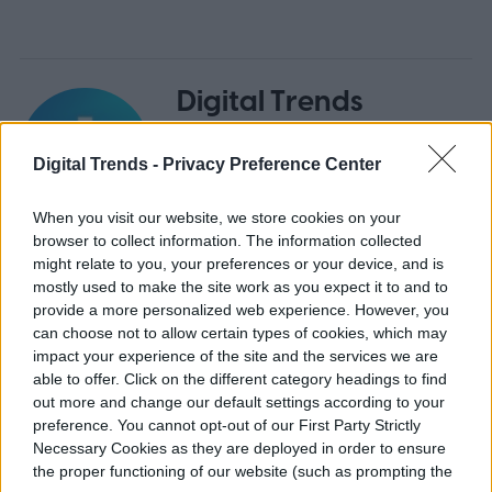
Digital Trends
Español
Digital Trends -
Privacy Preference Center
Former Digital Trends Contributor
When you visit our website, we store cookies on your
browser to collect information. The information collected
Like its English sibling, Digital Trends
might relate to you, your preferences or your device, and is
mostly used to make the site work as you expect it to and to
Español has a simple mission: to help
provide a more personalized web experience. However, you
readers easily understand how tech
can choose not to allow certain types of cookies, which may
affects…
impact your experience of the site and the services we are
able to offer. Click on the different category headings to find
out more and change our default settings according to your
preference. You cannot opt-out of our First Party Strictly
Necessary Cookies as they are deployed in order to ensure
Topics
the proper functioning of our website (such as prompting the