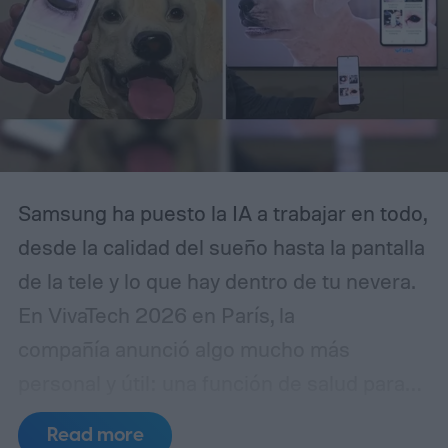
gitaltrends.com%2Fphones%2Fsamsung-
health-threatens-to-delete-your-data-if-
you-opt-out-of-ai-training%2F
Samsung ha puesto la IA a trabajar en todo,
desde la calidad del sueño hasta la pantalla
de la tele y lo que hay dentro de tu nevera.
En VivaTech 2026 en París, la
compañía anunció algo mucho más
personal y útil: una función de salud para
mascotas que utiliza IA para detectar
Read more