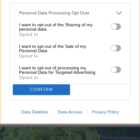
cookie banner and remembering your settings, to log into
Noticias
your account, to redirect you when you log out, etc.).
Cómo el coronavirus afecta la industria tecnológica
Personal Data Processing Opt Outs
Homepage
I want to opt-out of the Sharing of my
personal data.
Opted In
I want to opt-out of the Sale of my
Personal Data.
SALUD
Opted In
I want to opt-out of processing my
Cyclospora: qué es, por
Personal Data for Targeted Advertising.
Opted In
qué alarma a EE.UU. y
CONFIRM
diferencia con otras
infecciones
Data Deletion
Data Access
Privacy Policy