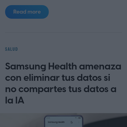
Estados Unidos preocupa especialmente
Read more
porque se ha vinculado a brotes masivos
asociados a productos frescos, por
ejemplo frutas y verduras consumidas
crudas, y porque su detección en
SALUD
laboratorio no siempre es sencilla.
Qué es
Samsung Health amenaza
Cyclospora
con eliminar tus datos si
no compartes tus datos a
la IA