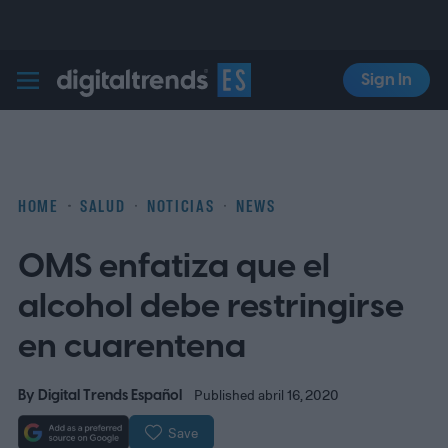
Sign In
Digital Trends Español
HOME
SALUD
NOTICIAS
NEWS
OMS enfatiza que el
alcohol debe restringirse
en cuarentena
By
Digital Trends Español
Published abril 16, 2020
Save