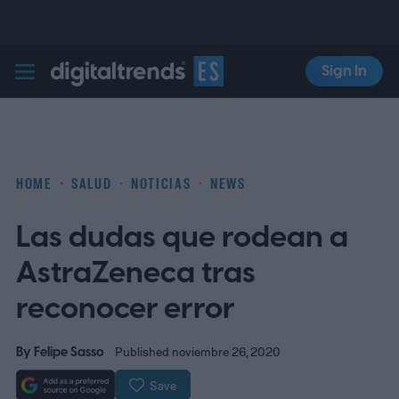
Sign In
Digital Trends Español
HOME
SALUD
NOTICIAS
NEWS
Las dudas que rodean a
AstraZeneca tras
reconocer error
By
Felipe Sasso
Published noviembre 26, 2020
Save