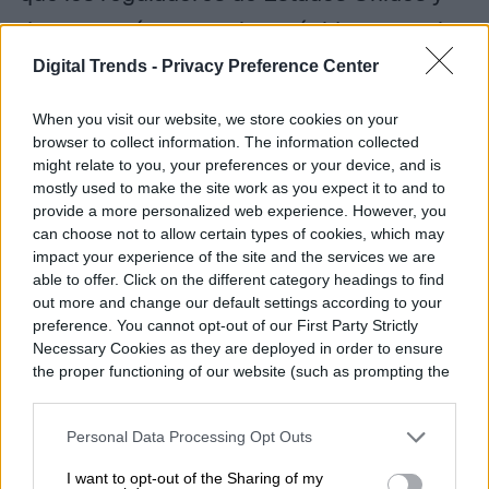
de otros países autoricen rápidamente el
uso de emergencia de la vacuna de
Digital Trends -
Privacy Preference Center
AstraZeneca, están disminuyendo
When you visit our website, we store cookies on your
dramáticamente debido a este error.
browser to collect information. The information collected
might relate to you, your preferences or your device, and is
mostly used to make the site work as you expect it to and to
«Creo que han dañado realmente la
provide a more personalized web experience. However, you
can choose not to allow certain types of cookies, which may
confianza en todo su programa de
impact your experience of the site and the services we are
desarrollo», dijo Geoffrey Porges, analista
able to offer. Click on the different category headings to find
out more and change our default settings according to your
del banco de inversiones SVB Leerink.
preference. You cannot opt-out of our First Party Strictly
Necessary Cookies as they are deployed in order to ensure
the proper functioning of our website (such as prompting the
cookie banner and remembering your settings, to log into
your account, to redirect you when you log out, etc.).
Felipe Sasso
Personal Data Processing Opt Outs
Former Digital Trends Contributor
I want to opt-out of the Sharing of my