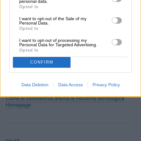
personal data.
Opted In
I want to opt-out of the Sale of my
Personal Data.
Felipe Sasso es periodista y escritor. Desde
Opted In
temprana edad manifestó una importante
I want to opt-out of processing my
inquietud hacia la escritura y las…
Personal Data for Targeted Advertising.
Opted In
CONFIRM
Topics
Data Deletion
Data Access
Privacy Policy
Noticias
Cómo el coronavirus afecta la industria tecnológica
Homepage