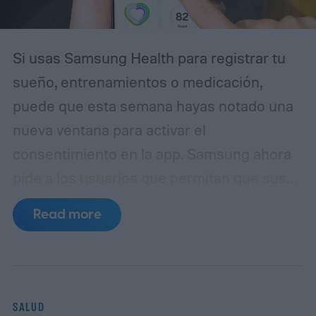
Si usas Samsung Health para registrar tu
sueño, entrenamientos o medicación,
puede que esta semana hayas notado una
nueva ventana para activar el
consentimiento en la app. Samsung ahora
pide a los usuarios que permitan que sus
datos personales de salud se utilicen para
Read more
el entrenamiento y modelado de IA. La
trampa es difícil de ignorar: si no, Samsung
dejará de sincronizar tus datos de salud y
eliminará todos los datos almacenados en
SALUD