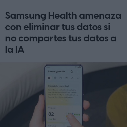
laboratorio no siempre es sencilla.
Qué es
Samsung Health amenaza
Cyclospora
con eliminar tus datos si
no compartes tus datos a
la IA