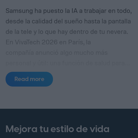
Samsung ha puesto la IA a trabajar en todo,
desde la calidad del sueño hasta la pantalla
de la tele y lo que hay dentro de tu nevera.
En VivaTech 2026 en París, la
compañía anunció algo mucho más
personal y útil: una función de salud para
mascotas que utiliza IA para detectar
Read more
posibles problemas de salud antes de que
se conviertan en facturas veterinarias
elevadas.
Mejora tu estilo de vida