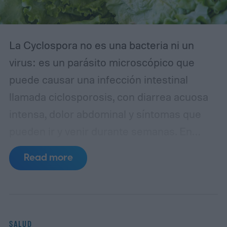
La Cyclospora no es una bacteria ni un
virus: es un parásito microscópico que
puede causar una infección intestinal
llamada ciclosporosis, con diarrea acuosa
intensa, dolor abdominal y síntomas que
pueden ir y venir durante semanas. En
Estados Unidos preocupa especialmente
Read more
porque se ha vinculado a brotes masivos
asociados a productos frescos, por
ejemplo frutas y verduras consumidas
crudas, y porque su detección en
SALUD