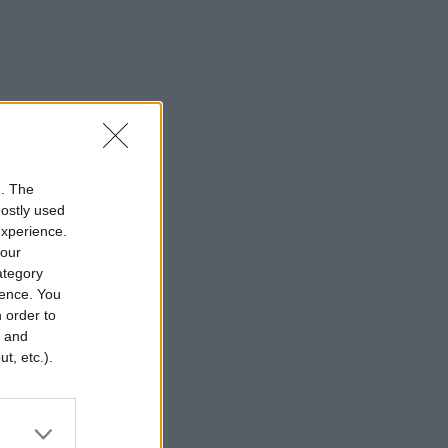
n. The
mostly used
experience.
your
category
rence. You
 order to
r and
t, etc.).