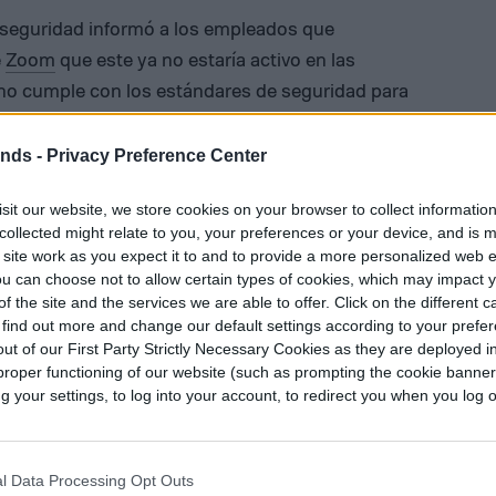
 seguridad informó a los empleados que
e
Zoom
que este ya no estaría activo en las
no cumple con los estándares de seguridad para
estros empleados. Los empleados que han estado
ntacto con familiares y amigos pueden seguir
ends -
Privacy Preference Center
o con un teléfono”, detalló el portavoz.
sit our website, we store cookies on your browser to collect informatio
collected might relate to you, your preferences or your device, and is 
 elevó su número de usuarios de 10 millones a
 site work as you expect it to and to provide a more personalized web 
es. Esto a su vez ha acarreado problemas como
u can choose not to allow certain types of cookies, which may impact 
bing
”, además de nuevas medidas de seguridad
f the site and the services we are able to offer. Click on the different 
 find out more and change our default settings according to your prefe
medio de salas de espera y contraseñas. No
ut of our First Party Strictly Necessary Cookies as they are deployed in
s
demandas
en contra de la compañía
proper functioning of our website (such as prompting the cookie banne
sta comparte información con terceros.
your settings, to log into your account, to redirect you when you log ou
 su seguridad y ha pedido paciencia. “No
que en cuestión de semanas todo el mundo de
l Data Processing Opt Outs