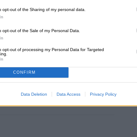
iando y socializando desde casa”, escribió Eric
o opt-out of the Sharing of my personal data.
a reciente publicación de blog.
In
o opt-out of the Sale of my Personal Data.
In
tributor
to opt-out of processing my Personal Data for Targeted
ing.
In
CONFIRM
Data Deletion
Data Access
Privacy Policy