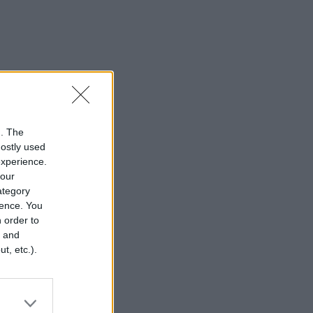
n. The
mostly used
experience.
your
category
rence. You
 order to
r and
t, etc.).