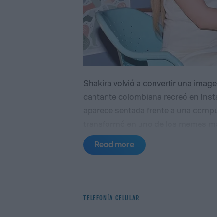
Shakira volvió a convertir una imag
cantante colombiana recreó en Insta
aparece sentada frente a una compu
transformó en uno de los memes más 
acompañó la publicación con una fra
Read more
have a feeling I’ve seen this before”.
tomada en la redacción de El Heraldo
en plena promoción de Pies descalzo
captada por el fotoperiodista Óscar
TELEFONÍA CELULAR
después, cuando usuarios notaron un