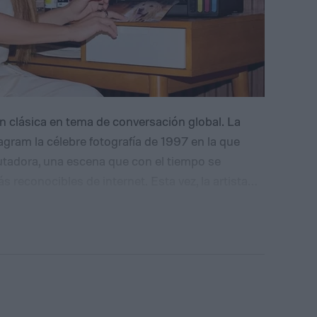
en clásica en tema de conversación global. La
gram la célebre fotografía de 1997 en la que
tadora, una escena que con el tiempo se
reconocibles de internet. Esta vez, la artista
se que insinuaba una especie de déjà vu: “I
La referencia no es casual. La foto original fue
 en Barranquilla, durante una visita de Shakira
s. Según distintos reportes, la imagen fue
 Berrocal y terminó circulando con fuerza años
 detalle casi irónico: la computadora frente a la