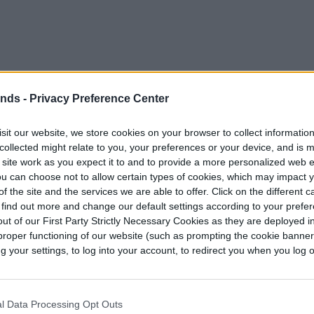
ends -
Privacy Preference Center
l sistema de pruebas es que nadie quiere admitir
sit our website, we store cookies on your browser to collect informatio
ates.
collected might relate to you, your preferences or your device, and is 
 site work as you expect it to and to provide a more personalized web 
o declaraciones en torno a la distribución de la
u can choose not to allow certain types of cookies, which may impact 
 que el antídoto debe estar disponible para los
f the site and the services we are able to offer. Click on the different 
 find out more and change our default settings according to your prefe
itan.
ut of our First Party Strictly Necessary Cookies as they are deployed in
proper functioning of our website (such as prompting the cookie banne
las vacunas vayan al mejor postor, y no a la
your settings, to log into your account, to redirect you when you log ou
necesitan, tendremos una pandemia más larga”,
l Data Processing Opt Outs