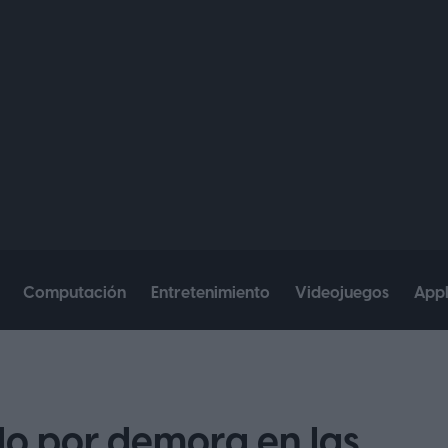
Computación
Entretenimiento
Videojuegos
App
do por demora en las