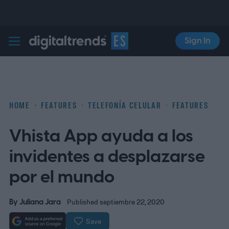
Sign In
Digital Trends Español
HOME
FEATURES
TELEFONÍA CELULAR
FEATURES
Vhista App ayuda a los
invidentes a desplazarse
por el mundo
By
Juliana Jara
Published septiembre 22, 2020
Save