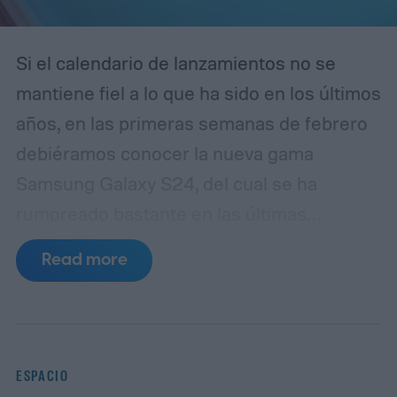
Si el calendario de lanzamientos no se
mantiene fiel a lo que ha sido en los últimos
años, en las primeras semanas de febrero
debiéramos conocer la nueva gama
Samsung Galaxy S24, del cual se ha
rumoreado bastante en las últimas
semanas, sobre todo en lo relativo a sus
Read more
pantallas.
Lo cierto es que la gama Galaxy S
es la preferida de los usuarios de gama alta
que no comulgan con los teléfonos de
Apple, y de hecho, los modelos Plus y Ultra
ESPACIO
son los que habitualmente compiten cara a