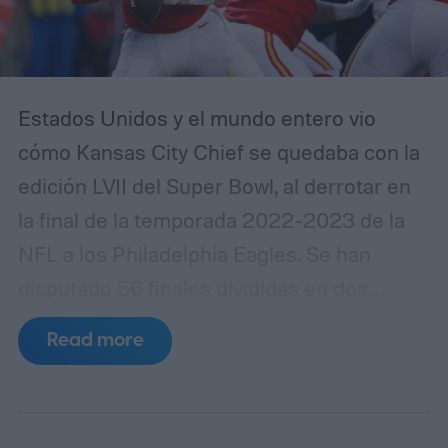
Estados Unidos y el mundo entero vio
cómo Kansas City Chief se quedaba con la
edición LVII del Super Bowl, al derrotar en
la final de la temporada 2022-2023 de la
NFL a los Philadelphia Eagles.
Se han
disputado 56 finales divididas en dos
etapas después de la unión de la National
Read more
Football League y la American Football
League. Con el triunfo de Los Kansas City,
28 títulos han quedado en manos de los