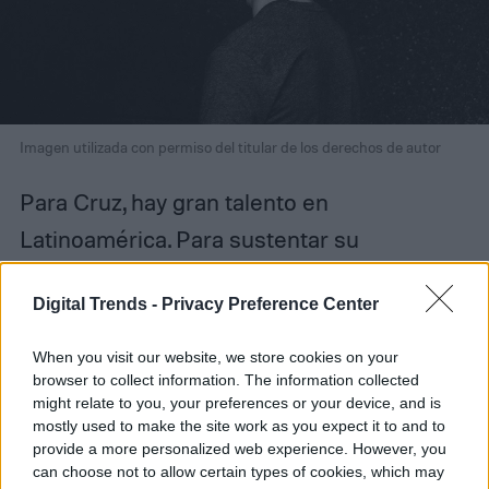
Imagen utilizada con permiso del titular de los derechos de autor
Para Cruz, hay gran talento en
Latinoamérica. Para sustentar su
percepción, destaca la popular aplicación
Digital Trends -
Privacy Preference Center
de entregas a domicilio Rappi, con sede en
Colombia y operaciones en toda la región.
When you visit our website, we store cookies on your
browser to collect information. The information collected
El hecho de no contar con una formación,
might relate to you, your preferences or your device, and is
plantea, “no es excusa y nadie te va a decir
mostly used to make the site work as you expect it to and to
provide a more personalized web experience. However, you
que no lo hagas”.
can choose not to allow certain types of cookies, which may