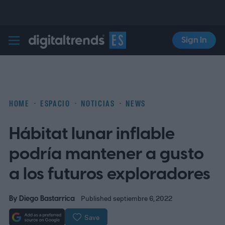
Sign In
Digital Trends Español
HOME
ESPACIO
NOTICIAS
NEWS
Hábitat lunar inflable
podría mantener a gusto
a los futuros exploradores
By
Diego Bastarrica
Published septiembre 6, 2022
Save