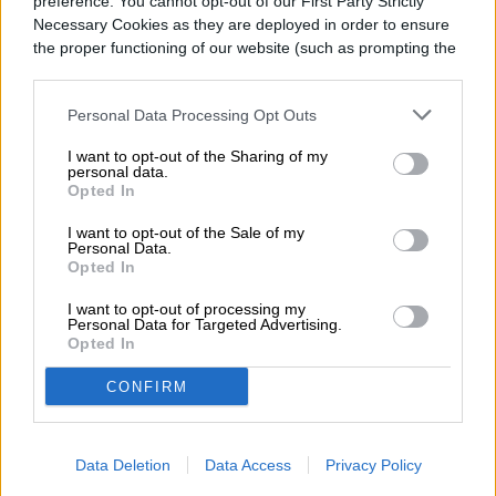
preference. You cannot opt-out of our First Party Strictly
Necessary Cookies as they are deployed in order to ensure
la Tierra de asteroides
the proper functioning of our website (such as prompting the
asesinos
cookie banner and remembering your settings, to log into
your account, to redirect you when you log out, etc.).
Personal Data Processing Opt Outs
I want to opt-out of the Sharing of my
personal data.
Opted In
I want to opt-out of the Sale of my
Personal Data.
Opted In
I want to opt-out of processing my
Personal Data for Targeted Advertising.
Opted In
CONFIRM
Data Deletion
Data Access
Privacy Policy
La NASA está a punto de lanzar