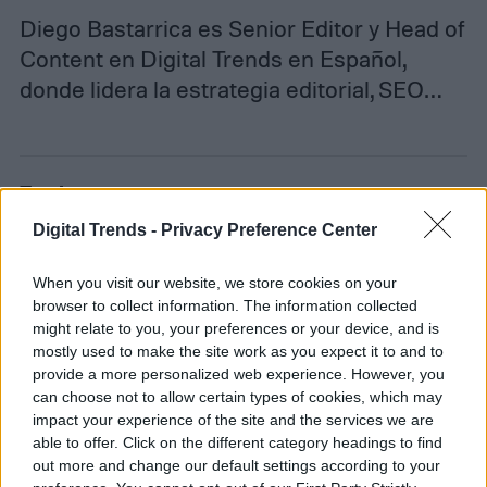
Diego Bastarrica es Senior Editor y Head of
Content en Digital Trends en Español,
donde lidera la estrategia editorial, SEO…
Topics
Digital Trends -
Privacy Preference Center
Noticias
Homepage
When you visit our website, we store cookies on your
browser to collect information. The information collected
might relate to you, your preferences or your device, and is
mostly used to make the site work as you expect it to and to
ESPACIO
provide a more personalized web experience. However, you
can choose not to allow certain types of cookies, which may
impact your experience of the site and the services we are
El telescopio espacial
able to offer. Click on the different category headings to find
out more and change our default settings according to your
Romano quiere proteger a