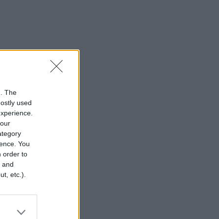
n. The
mostly used
experience.
your
category
rence. You
 order to
r and
t, etc.).