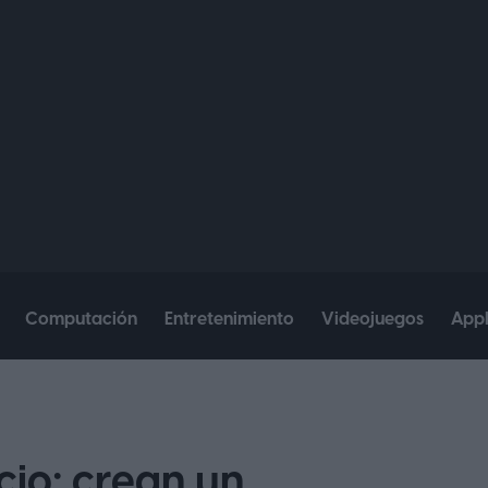
Computación
Entretenimiento
Videojuegos
App
icio: crean un