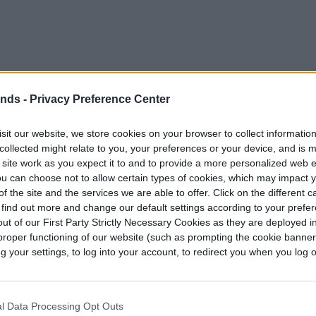
ends -
Privacy Preference Center
iversidad de Linköping
en Suecia logró usar no
sit our website, we store cookies on your browser to collect informatio
ransistor funcional. Publicaron sus hallazgos en un
collected might relate to you, your preferences or your device, and is 
iente eléctrica en transistores electroquímicos
 site work as you expect it to and to provide a more personalized web 
u can choose not to allow certain types of cookies, which may impact 
f the site and the services we are able to offer. Click on the different 
 find out more and change our default settings according to your prefe
dera (WECT) en sí estaba hecho de madera
ut of our First Party Strictly Necessary Cookies as they are deployed in
 tipo de madera, tuvieron que eliminar un
proper functioning of our website (such as prompting the cookie banne
 reemplazarlo con un polímero conductor. A
your settings, to log into your account, to redirect you when you log ou
s de esta madera conductora para crear el WECT.
mismo es bastante sorprendente. Y oye, el control
l Data Processing Opt Outs