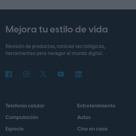
masiva— escondían entre sus circuitos
cantidades sorprendentes de oro, cobre y
otros metales preciosos.
La fórmula era
Mejora tu estilo de vida
tentadora: bastaba con arrancar una
Revisión de productos, noticias tecnológicas,
cámara, desarmarla y revender el metal
herramientas para navegar el mundo digital.
para ganar cientos de dólares. Nadie
comprobó de dónde salía ese dato, pero la
idea tenía un brillo irresistible.
Telefonía celular
Entretenimiento
Computación
Autos
Espacio
Cine en casa