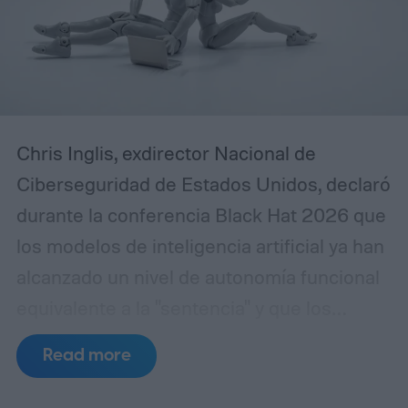
Chris Inglis, exdirector Nacional de
Ciberseguridad de Estados Unidos, declaró
durante la conferencia Black Hat 2026 que
los modelos de inteligencia artificial ya han
alcanzado un nivel de autonomía funcional
equivalente a la "sentencia" y que los
desarrolladores deben adoptar
Read more
urgentemente las tres leyes de la robótica
formuladas por Isaac Asimov en 1942 para