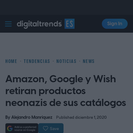
Sign In
Digital Trends Español
HOME
TENDENCIAS
NOTICIAS
NEWS
Amazon, Google y Wish
retiran productos
neonazis de sus catálogos
By
Alejandro Manriquez
Published diciembre 1, 2020
Save