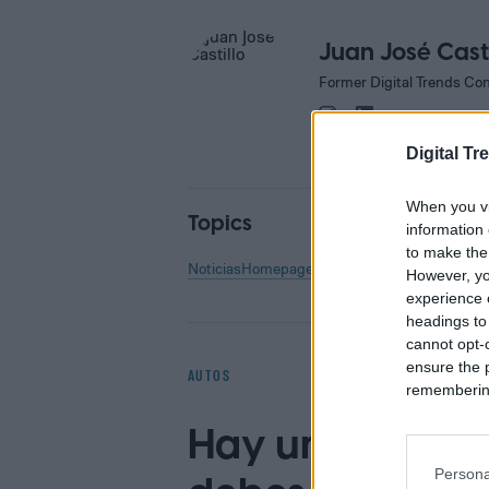
Juan José Casti
Former Digital Trends Con
Digital Tr
When you vi
Topics
information 
to make the
Noticias
Homepage
However, yo
experience o
headings to
cannot opt-o
ensure the 
AUTOS
remembering 
Hay una nueva 
Persona