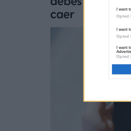
debes estar mu
I want t
caer
Opted 
I want t
Opted 
I want 
Advertis
Opted 