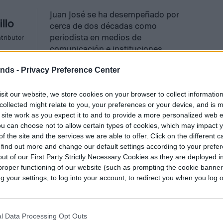
Juan José se ha desempeñado por
llo
cerca de dos décadas como
periodista en medios de
tributor
comunicación e instituciones
públicas…
ends -
Privacy Preference Center
sit our website, we store cookies on your browser to collect informatio
collected might relate to you, your preferences or your device, and is 
 site work as you expect it to and to provide a more personalized web 
u can choose not to allow certain types of cookies, which may impact 
f the site and the services we are able to offer. Click on the different 
 find out more and change our default settings according to your prefe
ut of our First Party Strictly Necessary Cookies as they are deployed in
proper functioning of our website (such as prompting the cookie banne
your settings, to log into your account, to redirect you when you log ou
estafa en Uber y
l Data Processing Opt Outs