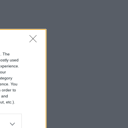
n. The
mostly used
experience.
your
category
rence. You
 order to
r and
t, etc.).