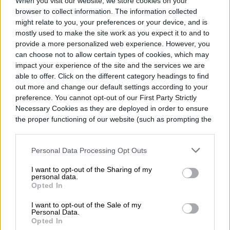
When you visit our website, we store cookies on your
Actualmente, la mascarilla MOxATech está
browser to collect information. The information collected
a la venta en las tiendas de la marca
might relate to you, your preferences or your device, and is
mostly used to make the site work as you expect it to and to
portuguesa MO, pero el proyecto fue
provide a more personalized web experience. However, you
abierto a la comunidad para que otras
can choose not to allow certain types of cookies, which may
impact your experience of the site and the services we are
marcas en el exterior puedan distribuirlas.
able to offer. Click on the different category headings to find
out more and change our default settings according to your
preference. You cannot opt-out of our First Party Strictly
Necessary Cookies as they are deployed in order to ensure
the proper functioning of our website (such as prompting the
cookie banner and remembering your settings, to log into
Alejandro Manriquez
your account, to redirect you when you log out, etc.).
Personal Data Processing Opt Outs
Former Digital Trends Contributor
I want to opt-out of the Sharing of my
personal data.
Opted In
I want to opt-out of the Sale of my
Personal Data.
Topics
Opted In