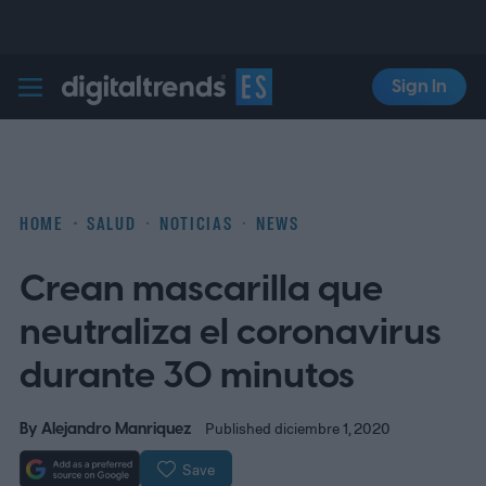
Sign In
Digital Trends Español
HOME
SALUD
NOTICIAS
NEWS
Crean mascarilla que
neutraliza el coronavirus
durante 30 minutos
By
Alejandro Manriquez
Published diciembre 1, 2020
Save