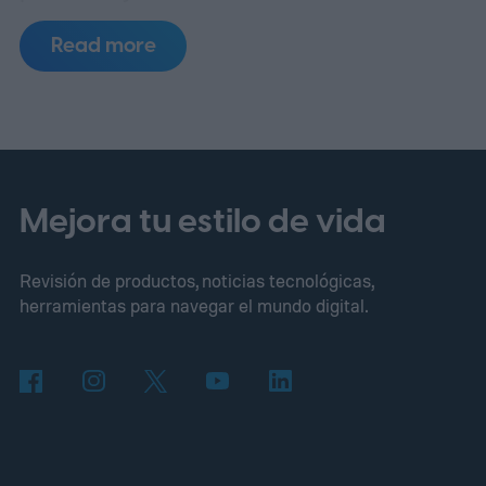
Estados Unidos preocupa especialmente
Read more
porque se ha vinculado a brotes masivos
asociados a productos frescos, por
ejemplo frutas y verduras consumidas
crudas, y porque su detección en
laboratorio no siempre es sencilla.
Qué es
Mejora tu estilo de vida
Cyclospora
Revisión de productos, noticias tecnológicas,
herramientas para navegar el mundo digital.