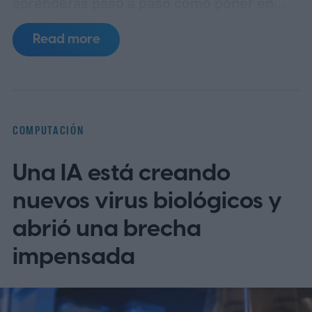
aprenderás paso a paso cómo poner en
español MyChart (el portal de pacientes
Read more
basado en Epic), así como apps populares
de telemedicina, para que toda la familia
entienda las indicaciones, citas y recetas
en su idioma.
La brecha lingüística en la
COMPUTACIÓN
telesalud
Una IA está creando
nuevos virus biológicos y
abrió una brecha
impensada