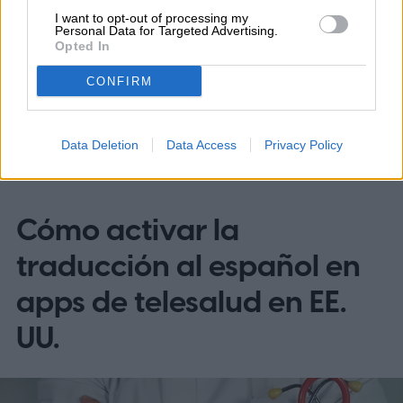
I want to opt-out of processing my
Noticias
Personal Data for Targeted Advertising.
Opted In
Cómo el coronavirus afecta la industria tecnológica
Homepage
CONFIRM
Data Deletion
Data Access
Privacy Policy
TENDENCIAS
Cómo activar la
traducción al español en
apps de telesalud en EE.
UU.