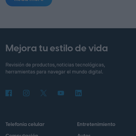
soluciones reales a problemas cotidianos.
para trabajar más rápido, atender mejor y
competir con empresas mucho más
grandes sin contratar un equipo de
ingeniería.
La revolución digital de los
fundadores latinos
Mejora tu estilo de vida
Revisión de productos, noticias tecnológicas,
herramientas para navegar el mundo digital.
Telefonía celular
Entretenimiento