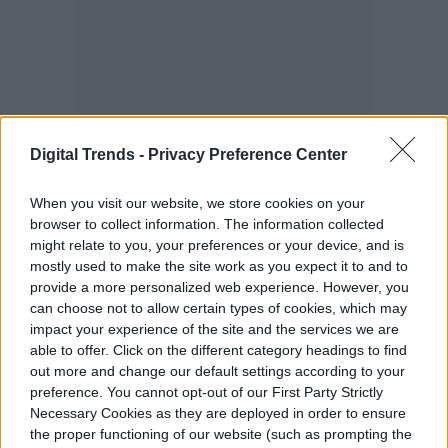
Digital Trends -
Privacy Preference Center
When you visit our website, we store cookies on your
browser to collect information. The information collected
might relate to you, your preferences or your device, and is
mostly used to make the site work as you expect it to and to
provide a more personalized web experience. However, you
can choose not to allow certain types of cookies, which may
impact your experience of the site and the services we are
able to offer. Click on the different category headings to find
Los celulares también se han transformado
out more and change our default settings according to your
en unidades de almacenamiento de gran
preference. You cannot opt-out of our First Party Strictly
Necessary Cookies as they are deployed in order to ensure
capacidad, listas para guardar todo lo que
the proper functioning of our website (such as prompting the