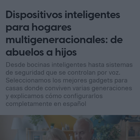
en el país es liderado por personas de
Dispositivos inteligentes
origen hispano, con tasas de crecimiento
que duplican la media.
para hogares
multigeneracionales: de
abuelos a hijos
Desde bocinas inteligentes hasta sistemas
de seguridad que se controlan por voz.
Seleccionamos los mejores gadgets para
casas donde conviven varias generaciones
y explicamos cómo configurarlos
completamente en español