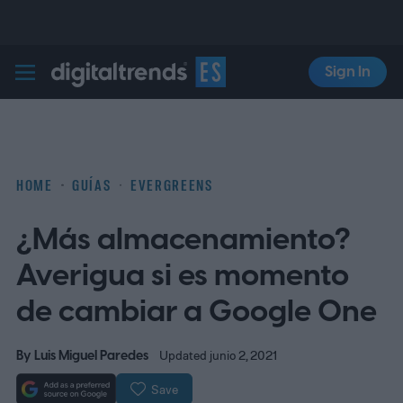
Sign In
Digital Trends Español
HOME
GUÍAS
EVERGREENS
¿Más almacenamiento?
Averigua si es momento
de cambiar a Google One
By
Luis Miguel Paredes
Updated junio 2, 2021
Save