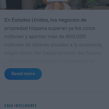
En Estados Unidos, los negocios de
propiedad hispana superan ya los cinco
millones y aportan más de 800.000
millones de dólares anuales a la economía,
según datos del Departamento del Tesoro
y del Stanford Latino Entrepreneurship
Initiative (SLEI).
Los informes oficiales
Read more
coinciden en que los latinos están creando
empresas a un ritmo mucho más rápido
que el promedio nacional: alrededor de uno
de cada cuatro nuevos emprendimientos
CASA INTELIGENTE