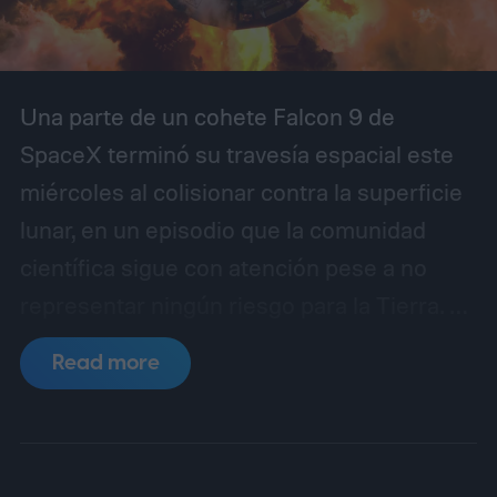
Una parte de un cohete Falcon 9 de
SpaceX terminó su travesía espacial este
miércoles al colisionar contra la superficie
lunar, en un episodio que la comunidad
científica sigue con atención pese a no
representar ningún riesgo para la Tierra. Se
trata de la segunda etapa del lanzador,
Read more
utilizada en enero de 2025 para poner en
órbita dos módulos de aterrizaje no
tripulados: el Blue Ghost, de la firma Firefly
Aerospace, y el Hakuto-R Mission 2,