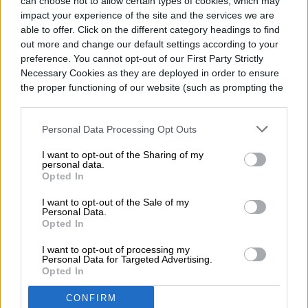
can choose not to allow certain types of cookies, which may
impact your experience of the site and the services we are
able to offer. Click on the different category headings to find
out more and change our default settings according to your
preference. You cannot opt-out of our First Party Strictly
Necessary Cookies as they are deployed in order to ensure
the proper functioning of our website (such as prompting the
cookie banner and remembering your settings, to log into
your account, to redirect you when you log out, etc.).
Personal Data Processing Opt Outs
I want to opt-out of the Sharing of my
personal data.
Opted In
I want to opt-out of the Sale of my
Personal Data.
Opted In
«Las misiones lunares también
I want to opt-out of processing my
Personal Data for Targeted Advertising.
Opted In
necesitarán un tiempo lunar oficial para
cooperar y comunicarse», dice Hahn. «Todo
CONFIRM