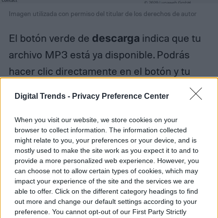
Imagen utilizada con permiso del titular de los derechos de autor
El botón verde de
descarga
indica que tu
archivo MP3 está ya disponible. Podrás
hacer clic directamente en el botón y tu
archivo se guardará en tus carpetas de
Digital Trends -
Privacy Preference Center
descarga predeterminadas. Las opciones
disponibles en la flecha desplegable
When you visit our website, we store cookies on your
browser to collect information. The information collected
incluyen la creación de un
código QR
para
might relate to you, your preferences or your device, and is
mostly used to make the site work as you expect it to and to
descargarlo en un dispositivo móvil. Si
provide a more personalized web experience. However, you
haces clic en el botón desplegable
Crear
can choose not to allow certain types of cookies, which may
impact your experience of the site and the services we are
archivo
, podrás también incluir los
able to offer. Click on the different category headings to find
archivos en un archivo comprimido de
out more and change our default settings according to your
preference. You cannot opt-out of our First Party Strictly