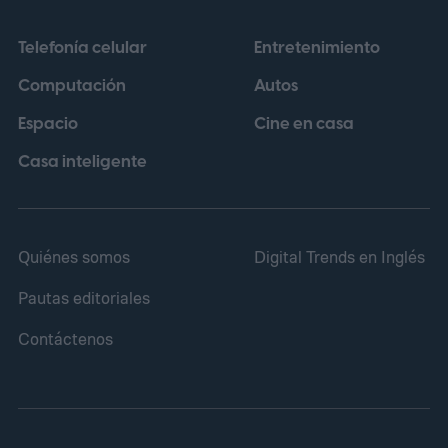
aproximadamente 14.000 genomas virales
Telefonía celular
Entretenimiento
pertenecientes a la familia Microviridae.
Computación
Autos
Espacio
Cine en casa
Casa inteligente
Quiénes somos
Digital Trends en Inglés
Pautas editoriales
Contáctenos