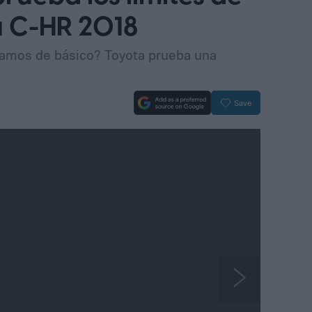
u C-HR 2018
amos de básico? Toyota prueba una
Save
N