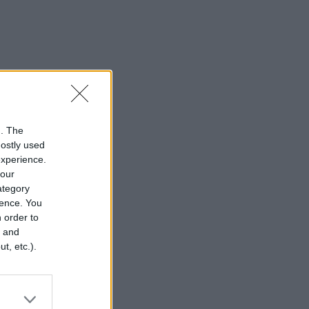
n. The
mostly used
experience.
your
category
rence. You
 order to
r and
t, etc.).