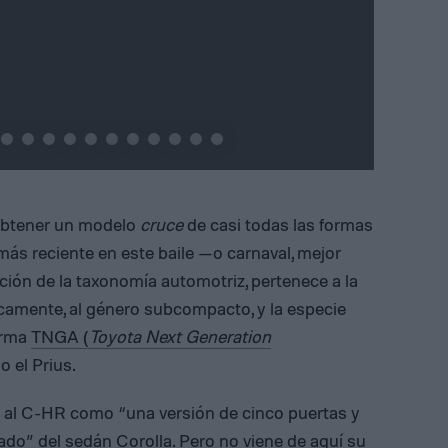
e
x
t
 obtener un modelo
cruce
de casi todas las formas
ás reciente en este baile —o carnaval, mejor
cación de la taxonomía automotriz, pertenece a la
camente, al género subcompacto, y la especie
orma
TNGA (
Toyota Next Generation
o el Prius.
r al C-HR como “una versión de cinco puertas y
ado” del sedán Corolla. Pero no viene de aquí su