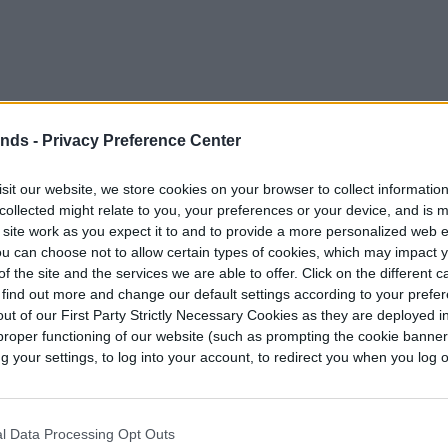
ends -
Privacy Preference Center
2,500 dólares, el C-HR aterriza en un ajetreado y
e las tendrá que ver con el Honda HR-V, el
sit our website, we store cookies on your browser to collect informatio
Kia Niro, el
Ford EcoSport
, el
Nissan Kicks
y el
collected might relate to you, your preferences or your device, and is 
 C-HR inicia esta lucha en desventaja, ya que no
 site work as you expect it to and to provide a more personalized web 
u can choose not to allow certain types of cookies, which may impact 
cuatro ruedas ni con navegación satelital, dos
f the site and the services we are able to offer. Click on the different 
recen en las listas de los compradores como dos
 find out more and change our default settings according to your prefe
1.
ut of our First Party Strictly Necessary Cookies as they are deployed in
proper functioning of our website (such as prompting the cookie banne
your settings, to log into your account, to redirect you when you log ou
ligeramente levantado, pero con un interior
cción más vertical. Eso es justamente lo que
iera de los asientos delanteros. El techo alto da
l Data Processing Opt Outs