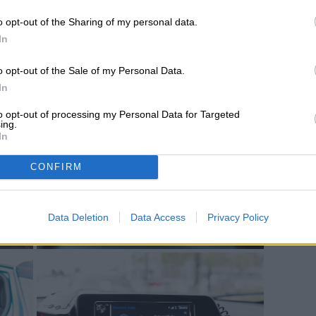
cioso. Todos los plásticos y materiales parecen
nte colocados, y nos recuerdan que los
o opt-out of the Sharing of my personal data.
hacer un interior de automóvil simple, limpio y
In
o opt-out of the Sale of my Personal Data.
In
to opt-out of processing my Personal Data for Targeted
ing.
In
CONFIRM
Data Deletion
Data Access
Privacy Policy