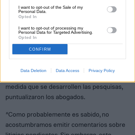
motor V8 ni la variante equipada con el
I want to opt-out of the Sale of my
Personal Data.
propulsor turbodiésel V6, pero recalcó que
Opted In
«no hay razón para suponer que Ford solo
I want to opt-out of processing my
Personal Data for Targeted Advertising.
exageró las cifras de la F-150 V6 de 2018″.
Opted In
CONFIRM
La lista de modelos afectados (y, a su vez, la
suma de los daños reclamados por los
Data Deletion
Data Access
Privacy Policy
demandantes) debería de aumentar a
medida que se desarrollen las pesquisas,
puntualizaron los abogados.
“Como probablemente es sabido, no
acostumbramos emitir comentarios sobre
litigios pendientes. Sin embargo, esto