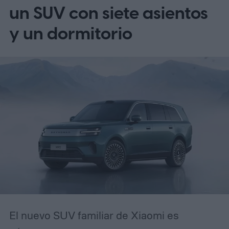
una vulnerabilidad de software ni a explotar
un SUV con siete asientos
una vulnerabilidad de seguridad. En
y un dormitorio
cambio, se basa en algo mucho más
efectivo: crear un sentido de urgencia. Si
alguna vez has recibido un correo
electrónico avisando que tu cuenta será
restringida a menos que actúes de
inmediato, reconocerás el patrón. La
diferencia es que esta campaña se ha
pulido lo suficiente como para que incluso
usuarios experimentados puedan
confundirla con la realidad.
El nuevo SUV familiar de Xiaomi es