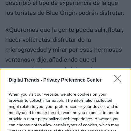
describió el tipo de experiencia de la que
los turistas de Blue Origin podrán disfrutar.
«Queremos que la gente pueda salir, flotar,
hacer volteretas, disfrutar de la
microgravedad y mirar por esas hermosas
ventanas», dijo, añadiendo que el
entrenamiento para el viaje sería
«relativamente simple».
Digital Trends -
Privacy Preference Center
When you visit our website, we store cookies on your
Sin embargo, Blue Origin aún no ha
browser to collect information. The information collected
revelado cuánto costará esta aventura
might relate to you, your preferences or your device, and is
mostly used to make the site work as you expect it to and to
suborbital de 12 minutos, aunque su rival
provide a more personalized web experience. However, you
Virgin Galactic ya anunció que costarían
can choose not to allow certain types of cookies, which may