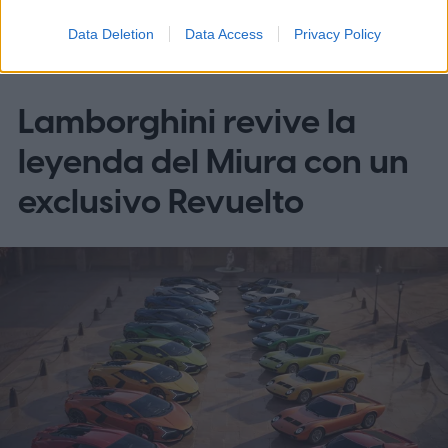
Data Deletion
Data Access
Privacy Policy
AUTOS
Lamborghini revive la
leyenda del Miura con un
exclusivo Revuelto