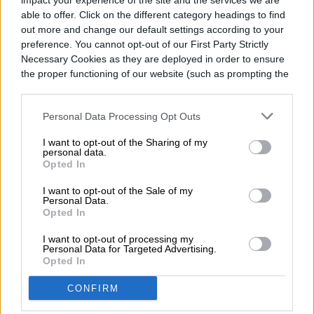
impact your experience of the site and the services we are
alrededor de 250,000 dólares las reservas
able to offer. Click on the different category headings to find
out more and change our default settings according to your
a bordo de su avión espacial SpaceShipTwo.
preference. You cannot opt-out of our First Party Strictly
Necessary Cookies as they are deployed in order to ensure
the proper functioning of our website (such as prompting the
cookie banner and remembering your settings, to log into
your account, to redirect you when you log out, etc.).
Estefania Oliver
Personal Data Processing Opt Outs
Former Digital Trends Contributor
I want to opt-out of the Sharing of my
personal data.
Opted In
I want to opt-out of the Sale of my
Personal Data.
Opted In
Topics
I want to opt-out of processing my
Personal Data for Targeted Advertising.
Opted In
Espacio
Tendencias
Homepage
CONFIRM