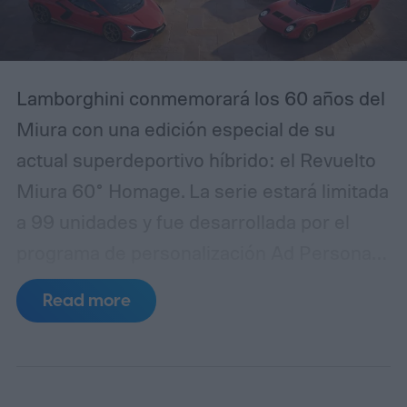
Lamborghini conmemorará los 60 años del
Miura con una edición especial de su
actual superdeportivo híbrido: el Revuelto
Miura 60° Homage. La serie estará limitada
a 99 unidades y fue desarrollada por el
programa de personalización Ad Personam
junto con el departamento de diseño
Read more
Lamborghini Centro Stile. La presentación
mundial del modelo se realizará durante la
Monterey Car Week, en California.
El