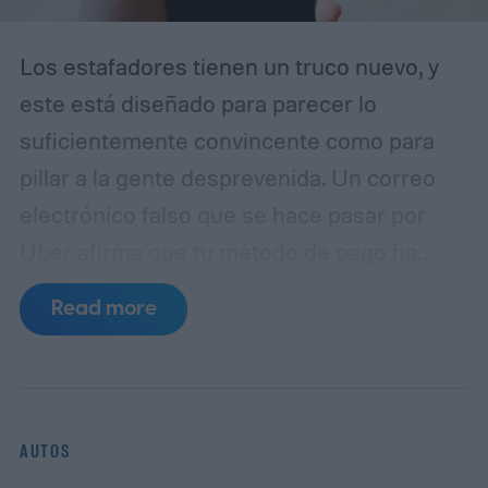
Los estafadores tienen un truco nuevo, y
este está diseñado para parecer lo
suficientemente convincente como para
pillar a la gente desprevenida. Un correo
electrónico falso que se hace pasar por
Uber afirma que tu método de pago ha
caducado y te insta a actualizar tus datos
Read more
de facturación inmediatamente. A simple
vista, parece una notificación rutinaria de
cuenta. En realidad, es un intento de
phishing diseñado para robar tu
AUTOS
información de pago, según un informe