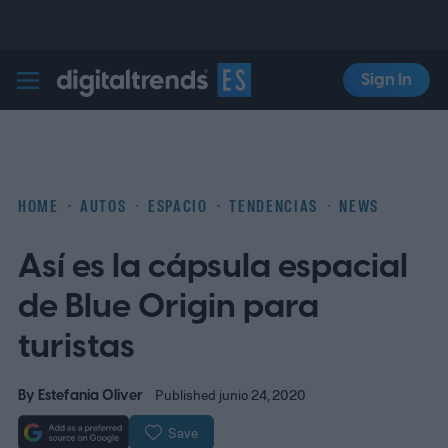
Sign In
Digital Trends Español
HOME
AUTOS
ESPACIO
TENDENCIAS
NEWS
Así es la cápsula espacial
de Blue Origin para
turistas
By
Estefania Oliver
Published junio 24, 2020
Save