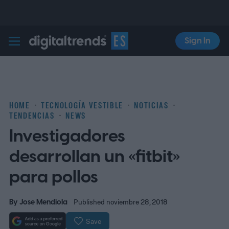
Sign In
Digital Trends Español
HOME
TECNOLOGÍA VESTIBLE
NOTICIAS
TENDENCIAS
NEWS
Investigadores
desarrollan un «fitbit»
para pollos
By
Jose Mendiola
Published noviembre 28, 2018
Save