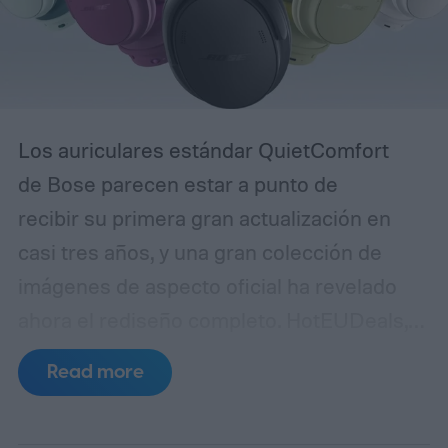
Los auriculares estándar QuietComfort
de Bose parecen estar a punto de
recibir su primera gran actualización en
casi tres años, y una gran colección de
imágenes de aspecto oficial ha revelado
ahora el rediseño completo. HotEUDeals,
en colaboración con @onLeaks, ha
Read more
compartido 54 renders de prensa en alta
resolución y seis diapositivas de marketing