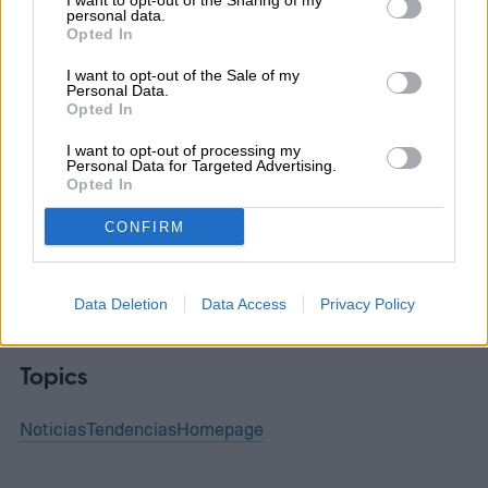
I want to opt-out of the Sharing of my
personal data.
Opted In
Jose Mendiola
I want to opt-out of the Sale of my
Personal Data.
Former Digital Trends Contributor
Opted In
I want to opt-out of processing my
Personal Data for Targeted Advertising.
Opted In
José Mendiola es licenciado en Economía,
CONFIRM
habla inglés y francés, y reside en San
Sebastián, en el norte de España…
Data Deletion
Data Access
Privacy Policy
Topics
Noticias
Tendencias
Homepage