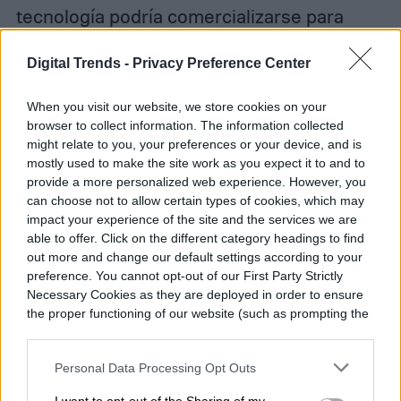
tecnología podría comercializarse para
ayudar a los agricultores a evaluar la salud
Digital Trends -
Privacy Preference Center
de sus pollos. Hacer esto ahorraría un
tiempo considerable, ya que en la
When you visit our website, we store cookies on your
browser to collect information. The information collected
actualidad los agricultores deben revisar
might relate to you, your preferences or your device, and is
mostly used to make the site work as you expect it to and to
manualmente sus pollos una vez para
provide a more personalized web experience. However, you
buscar ácaros. Sin embargo, esta
can choose not to allow certain types of cookies, which may
impact your experience of the site and the services we are
comercialización aún está lejos. «Nuestro
able to offer. Click on the different category headings to find
siguiente paso es evaluar las diferencias
out more and change our default settings according to your
preference. You cannot opt-out of our First Party Strictly
de comportamiento de los pollos usando
Necessary Cookies as they are deployed in order to ensure
the proper functioning of our website (such as prompting the
estos sensores en aves sanas y no sanas»,
cookie banner and remembering your settings, to log into
concluye.
your account, to redirect you when you log out, etc.).
Personal Data Processing Opt Outs