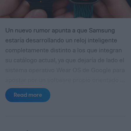
incluyendo los materiales rediseñados y el
audio de TrueSpatial.
Un nuevo rumor apunta a que Samsung
estaría desarrollando un reloj inteligente
completamente distinto a los que integran
su catálogo actual, ya que dejaría de lado el
sistema operativo Wear OS de Google para
apostar por un software propio orientado a
maximizar la duración de la batería.
De
Read more
acuerdo con el sitio especializado
SamMobile, dentro del código de la
aplicación Galaxy Wearable se habrían
encontrado referencias a un dispositivo