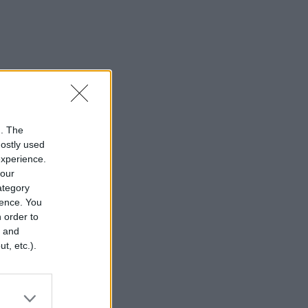
n. The
mostly used
experience.
your
category
rence. You
 order to
r and
t, etc.).