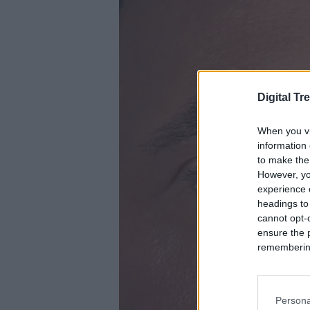
Digital Tr
When you vi
information 
to make the
However, yo
experience o
headings to
cannot opt-o
ensure the 
remembering 
Persona