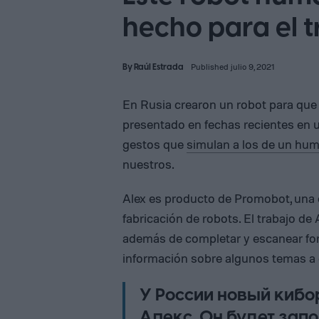
hecho para el t
By
Raúl Estrada
Published julio 9, 2021
En Rusia crearon un robot para que h
presentado en fechas recientes en 
gestos que
simulan a los de un hu
nuestros.
Alex es producto de Promobot, una 
fabricación de robots. El trabajo de 
además de completar y escanear fo
información sobre algunos temas a 
У России новый кибо
Алекc. Он будет зап