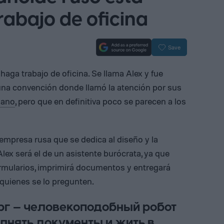
rabajo de oficina
Save
aga trabajo de oficina. Se llama Alex y fue
una convención donde llamó la atención por sus
mano
, pero que en definitiva poco se parecen a los
empresa rusa que se dedica al diseño y la
Alex será el de un asistente burócrata, ya que
rmularios, imprimirá documentos y entregará
quienes se lo pregunten.
рг — человекоподобный робот
олнять документы и жить в