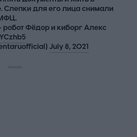
 Слепки для его лица снимали
 МФЦ.
— робот Фёдор и киборг Алекс
hYCzhb5
ntaruofficial)
July 8, 2021