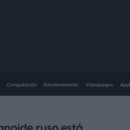
Computación
Entretenimiento
Videojuegos
App
anoide ruso está