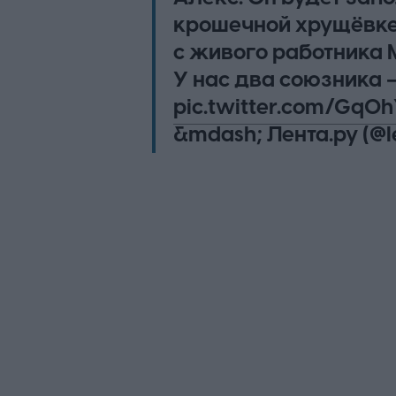
крошечной хрущёвке.
с живого работника
У нас два союзника 
pic.twitter.com/Gq0
&mdash; Лента.ру (@le