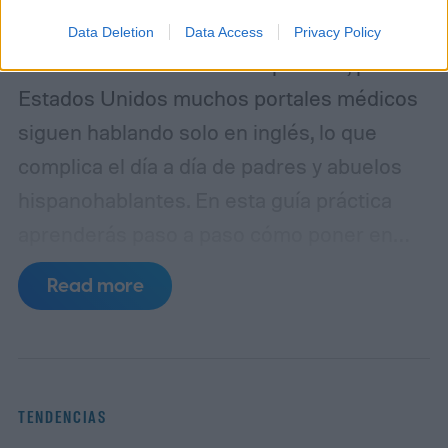
Data Deletion
Data Access
Privacy Policy
La salud de tu familia es lo primero, pero en
Estados Unidos muchos portales médicos
siguen hablando solo en inglés, lo que
complica el día a día de padres y abuelos
hispanohablantes. En esta guía práctica
aprenderás paso a paso cómo poner en
español MyChart (el portal de pacientes
Read more
basado en Epic), así como apps populares
de telemedicina, para que toda la familia
entienda las indicaciones, citas y recetas
en su idioma.
La brecha lingüística en la
TENDENCIAS
telesalud