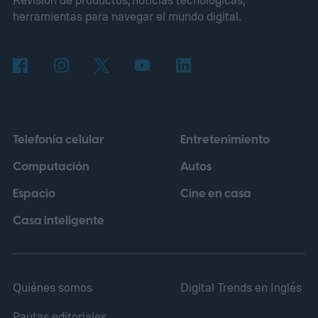
cámara, desarmarla y revender el metal
herramientas para navegar el mundo digital.
para ganar cientos de dólares. Nadie
comprobó de dónde salía ese dato, pero la
idea tenía un brillo irresistible.
Telefonía celular
Entretenimiento
Computación
Autos
Espacio
Cine en casa
Casa inteligente
Quiénes somos
Digital Trends en Inglés
Pautas editoriales