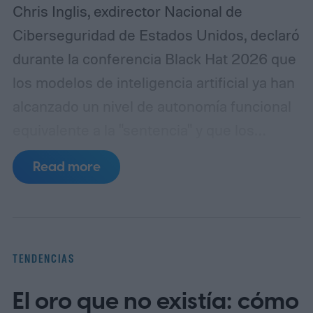
Chris Inglis, exdirector Nacional de
Ciberseguridad de Estados Unidos, declaró
durante la conferencia Black Hat 2026 que
los modelos de inteligencia artificial ya han
alcanzado un nivel de autonomía funcional
equivalente a la "sentencia" y que los
desarrolladores deben adoptar
Read more
urgentemente las tres leyes de la robótica
formuladas por Isaac Asimov en 1942 para
garantizar la seguridad de los sistemas.
"Asimov tenía razón", afirmó Inglis,
TENDENCIAS
refiriéndose al escritor de ciencia ficción
El oro que no existía: cómo
cuyas normas fueron diseñadas