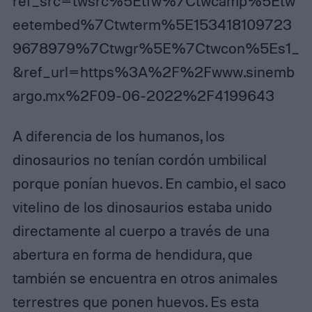
ref_src=twsrc%5Etfw%7Ctwcamp%5Etw
eetembed%7Ctwterm%5E153418109723
9678979%7Ctwgr%5E%7Ctwcon%5Es1_
&ref_url=https%3A%2F%2Fwww.sinemb
argo.mx%2F09-06-2022%2F4199643
A diferencia de los humanos, los
dinosaurios no tenían cordón umbilical
porque ponían huevos. En cambio, el saco
vitelino de los dinosaurios estaba unido
directamente al cuerpo a través de una
abertura en forma de hendidura, que
también se encuentra en otros animales
terrestres que ponen huevos. Es esta