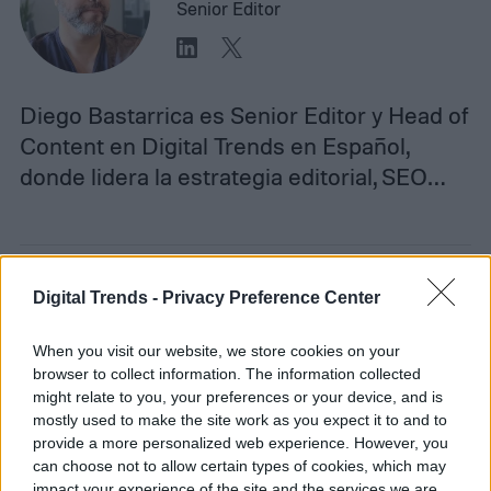
Senior Editor
Diego Bastarrica es Senior Editor y Head of
Content en Digital Trends en Español,
donde lidera la estrategia editorial, SEO…
Topics
Digital Trends -
Privacy Preference Center
Noticias
Homepage
When you visit our website, we store cookies on your
browser to collect information. The information collected
might relate to you, your preferences or your device, and is
mostly used to make the site work as you expect it to and to
provide a more personalized web experience. However, you
TENDENCIAS
can choose not to allow certain types of cookies, which may
impact your experience of the site and the services we are