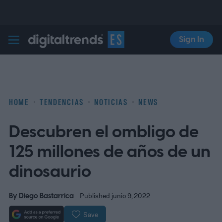
Sign In
Digital Trends Español
HOME
TENDENCIAS
NOTICIAS
NEWS
Descubren el ombligo de
125 millones de años de un
dinosaurio
By
Diego Bastarrica
Published junio 9, 2022
Save