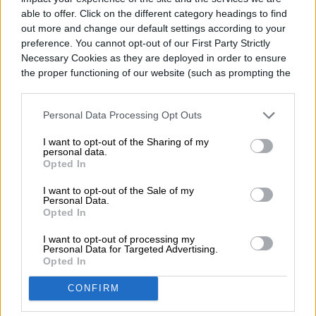
able to offer. Click on the different category headings to find
Cómo activar la
out more and change our default settings according to your
preference. You cannot opt-out of our First Party Strictly
traducción al español en
Necessary Cookies as they are deployed in order to ensure
apps de telesalud en EE.
the proper functioning of our website (such as prompting the
cookie banner and remembering your settings, to log into
UU.
your account, to redirect you when you log out, etc.).
Personal Data Processing Opt Outs
I want to opt-out of the Sharing of my
personal data.
Opted In
I want to opt-out of the Sale of my
Personal Data.
Opted In
I want to opt-out of processing my
Personal Data for Targeted Advertising.
Opted In
CONFIRM