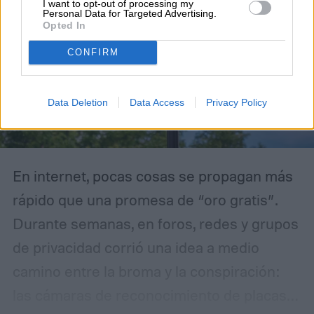
I want to opt-out of processing my
Personal Data for Targeted Advertising.
Opted In
CONFIRM
Data Deletion
Data Access
Privacy Policy
En internet, pocas cosas se propagan más
rápido que una promesa de “oro gratis”.
Durante semanas, en foros, redes y grupos
de privacidad corrió una idea a medio
camino entre la broma y la conspiración:
las cámaras de reconocimiento de placas