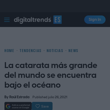
Sign In
Digital Trends Español
HOME
TENDENCIAS
NOTICIAS
NEWS
La catarata más grande
del mundo se encuentra
bajo el océano
By
Raúl Estrada
Published julio 26, 2021
Save