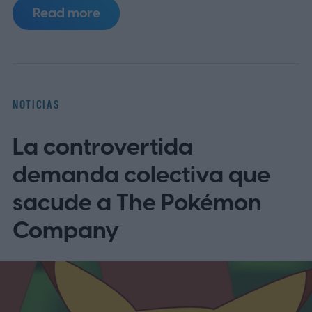
personajes animales, pero cuando no lo
Read more
hacen, el protagonista casi siempre es
masculino.
Las protagonistas femeninas
representaron solo el 2 por ciento de los
resultados
NOTICIAS
La controvertida
demanda colectiva que
sacude a The Pokémon
Company