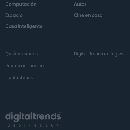
Computación
Autos
frente a posibles indicios de conducta
Espacio
Cine en casa
inapropiada, además de acusarla de
negligencia por no tomar resguardos
Casa inteligente
razonables para impedir los hechos.
Quiénes somos
Digital Trends en Inglés
Pautas editoriales
Contáctenos