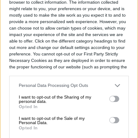
Topics
browser to collect information. The information collected
might relate to you, your preferences or your device, and is
Noticias
Homepage
mostly used to make the site work as you expect it to and to
provide a more personalized web experience. However, you
can choose not to allow certain types of cookies, which may
impact your experience of the site and the services we are
able to offer. Click on the different category headings to find
out more and change our default settings according to your
TENDENCIAS
preference. You cannot opt-out of our First Party Strictly
Necessary Cookies as they are deployed in order to ensure
El oro que no existía: cómo
the proper functioning of our website (such as prompting the
cookie banner and remembering your settings, to log into
una alucinación de IA
your account, to redirect you when you log out, etc.).
Personal Data Processing Opt Outs
encendió un delirio
I want to opt-out of the Sharing of my
personal data.
colectivo
Opted In
I want to opt-out of the Sale of my
Personal Data.
Opted In