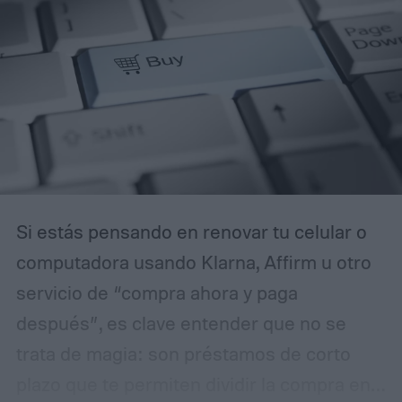
compañía no ejerció una supervisión
adecuada sobre su exejecutivo ni actuó
frente a posibles indicios de conducta
inapropiada, además de acusarla de
negligencia por no tomar resguardos
razonables para impedir los hechos.
Si estás pensando en renovar tu celular o
computadora usando Klarna, Affirm u otro
servicio de “compra ahora y paga
después”, es clave entender que no se
trata de magia: son préstamos de corto
plazo que te permiten dividir la compra en