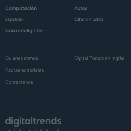
superar barreras creativas y
Computación
Autos
transformarlos, según sus propias
Espacio
Cine en casa
palabras, de "estudiantes de composición a
maestros de la composición".
Casa inteligente
Quiénes somos
Digital Trends en Inglés
Pautas editoriales
Contáctenos