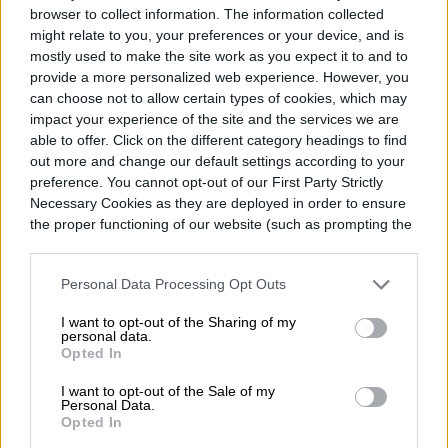
browser to collect information. The information collected
might relate to you, your preferences or your device, and is
mostly used to make the site work as you expect it to and to
provide a more personalized web experience. However, you
can choose not to allow certain types of cookies, which may
impact your experience of the site and the services we are
able to offer. Click on the different category headings to find
out more and change our default settings according to your
preference. You cannot opt-out of our First Party Strictly
Necessary Cookies as they are deployed in order to ensure
the proper functioning of our website (such as prompting the
cookie banner and remembering your settings, to log into
your account, to redirect you when you log out, etc.).
Personal Data Processing Opt Outs
I want to opt-out of the Sharing of my
personal data.
Opted In
La aeronave cuenta con un total de seis
I want to opt-out of the Sale of my
Personal Data.
baños de lujo que garantizan que nadie
Opted In