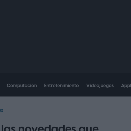
Computación
Entretenimiento
Videojuegos
App
WS
s las novedades que