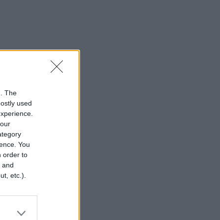
n. The
mostly used
experience.
your
category
rence. You
 order to
r and
t, etc.).