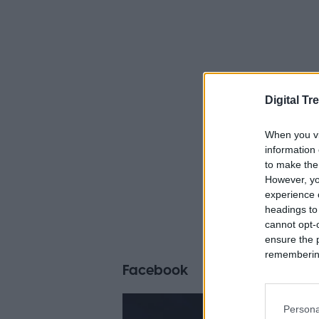
Digital Tr
When you vi
information 
to make the
However, yo
experience o
headings to
cannot opt-o
ensure the 
remembering 
Facebook
Persona