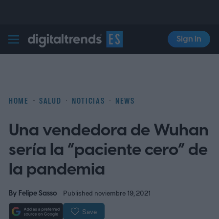
Sign In
Digital Trends Español
HOME
SALUD
NOTICIAS
NEWS
Una vendedora de Wuhan
sería la “paciente cero” de
la pandemia
By
Felipe Sasso
Published noviembre 19, 2021
Save