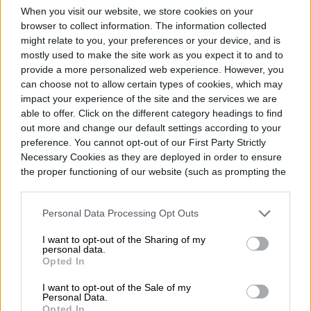
por COVID-19 el 31 de diciembre de 2019.
When you visit our website, we store cookies on your
El mes pasado, el organismo internacional
browser to collect information. The information collected
might relate to you, your preferences or your device, and is
propuso un nuevo panel de expertos para
mostly used to make the site work as you expect it to and to
provide a more personalized web experience. However, you
estudiar los orígenes del coronavirus.
can choose not to allow certain types of cookies, which may
impact your experience of the site and the services we are
able to offer. Click on the different category headings to find
out more and change our default settings according to your
preference. You cannot opt-out of our First Party Strictly
Felipe Sasso
Necessary Cookies as they are deployed in order to ensure
the proper functioning of our website (such as prompting the
Former Digital Trends Contributor
cookie banner and remembering your settings, to log into
your account, to redirect you when you log out, etc.).
Personal Data Processing Opt Outs
I want to opt-out of the Sharing of my
Felipe Sasso es periodista y escritor. Desde
personal data.
temprana edad manifestó una importante
Opted In
inquietud hacia la escritura y las…
I want to opt-out of the Sale of my
Personal Data.
Opted In