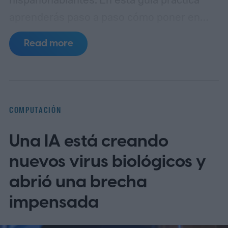
aprenderás paso a paso cómo poner en
español MyChart (el portal de pacientes
Read more
basado en Epic), así como apps populares
de telemedicina, para que toda la familia
entienda las indicaciones, citas y recetas
en su idioma.
La brecha lingüística en la
COMPUTACIÓN
telesalud
Una IA está creando
nuevos virus biológicos y
abrió una brecha
impensada