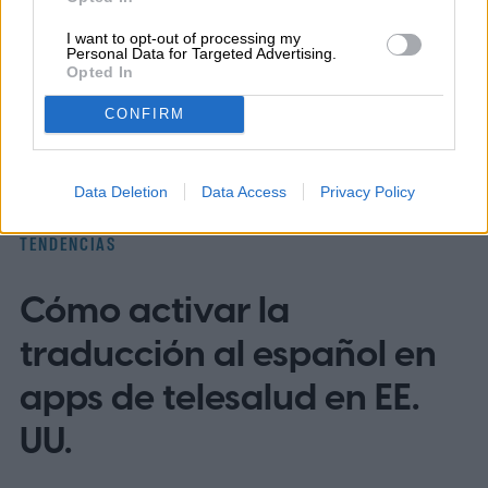
I want to opt-out of processing my
Personal Data for Targeted Advertising.
Topics
Opted In
Noticias
Homepage
CONFIRM
Data Deletion
Data Access
Privacy Policy
TENDENCIAS
Cómo activar la
traducción al español en
apps de telesalud en EE.
UU.