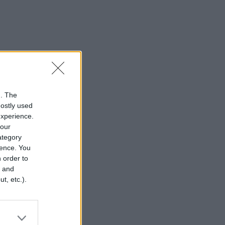
n. The
mostly used
experience.
your
category
rence. You
 order to
r and
t, etc.).