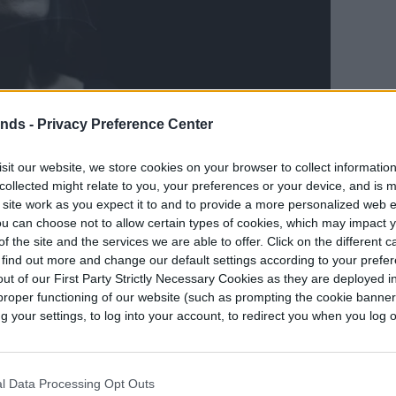
ends -
Privacy Preference Center
sit our website, we store cookies on your browser to collect informatio
collected might relate to you, your preferences or your device, and is 
 site work as you expect it to and to provide a more personalized web 
u can choose not to allow certain types of cookies, which may impact 
f the site and the services we are able to offer. Click on the different 
 find out more and change our default settings according to your prefe
san principalmente para proteger los ojos del
ut of our First Party Strictly Necessary Cookies as they are deployed in
ay suficiente evidencia para respaldar la
proper functioning of our website (such as prompting the cookie banne
es para el control de fuentes”, por lo que no los
your settings, to log into your account, to redirect you when you log ou
mascarillas.
tores faciales es limitada, según los centros, los
l Data Processing Opt Outs