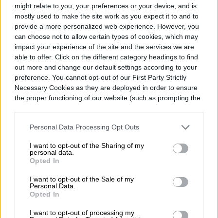
might relate to you, your preferences or your device, and is
Topics
mostly used to make the site work as you expect it to and to
provide a more personalized web experience. However, you
Cómo el coronavirus afecta la industria tecnológica
can choose not to allow certain types of cookies, which may
Digital Trends en Vivo
Homepage
impact your experience of the site and the services we are
able to offer. Click on the different category headings to find
out more and change our default settings according to your
preference. You cannot opt-out of our First Party Strictly
Necessary Cookies as they are deployed in order to ensure
the proper functioning of our website (such as prompting the
TENDENCIAS
cookie banner and remembering your settings, to log into
your account, to redirect you when you log out, etc.).
Asimov tenía razón sobre
Personal Data Processing Opt Outs
las leyes de la robótica a
I want to opt-out of the Sharing of my
personal data.
Opted In
propósito de la IA
I want to opt-out of the Sale of my
Personal Data.
Opted In
I want to opt-out of processing my