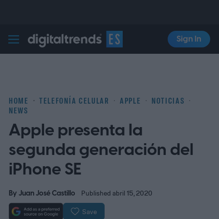
Sign In
Digital Trends Español
HOME
TELEFONÍA CELULAR
APPLE
NOTICIAS
NEWS
Apple presenta la
segunda generación del
iPhone SE
By
Juan José Castillo
Published abril 15, 2020
Save