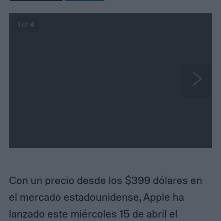
1
of
4
N
e
x
t
Con un precio desde los $399 dólares en
el mercado estadounidense,
Apple
ha
lanzado este miércoles 15 de abril el