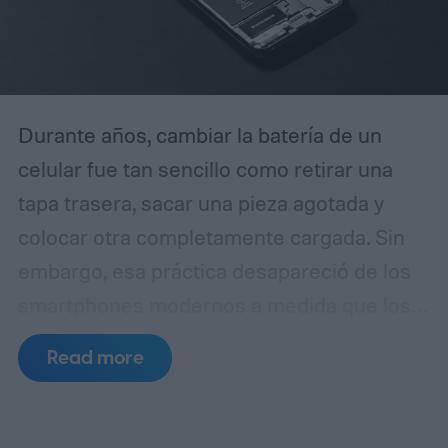
Durante años, cambiar la batería de un
celular fue tan sencillo como retirar una
tapa trasera, sacar una pieza agotada y
colocar otra completamente cargada. Sin
embargo, esa práctica desapareció de los
smartphones modernos a medida que los
fabricantes apostaron por diseños más
Read more
delgados, cuerpos de vidrio y metal,
resistencia al agua y componentes internos
cada vez más compactos.
Ahora, las