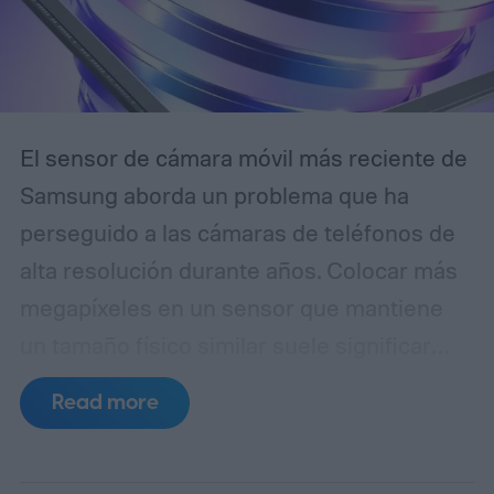
El sensor de cámara móvil más reciente de
Samsung aborda un problema que ha
perseguido a las cámaras de teléfonos de
alta resolución durante años. Colocar más
megapíxeles en un sensor que mantiene
un tamaño físico similar suele significar
reducir cada píxel, lo que limita la cantidad
Read more
de luz que puede capturar. El ISOCELL
HPC, la última entrada de Samsung en