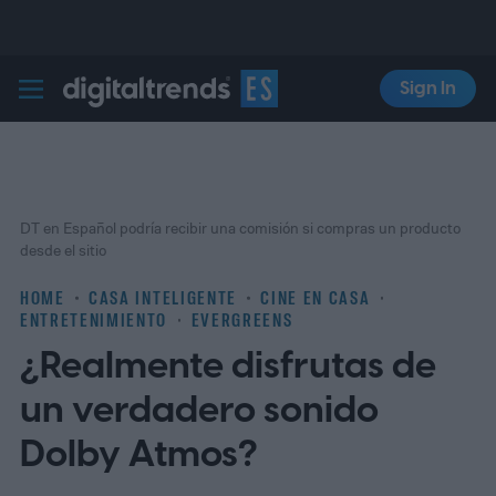
Sign In
Digital Trends Español
DT en Español podría recibir una comisión si compras un producto
desde el sitio
HOME
CASA INTELIGENTE
CINE EN CASA
ENTRETENIMIENTO
EVERGREENS
¿Realmente disfrutas de
un verdadero sonido
Dolby Atmos?