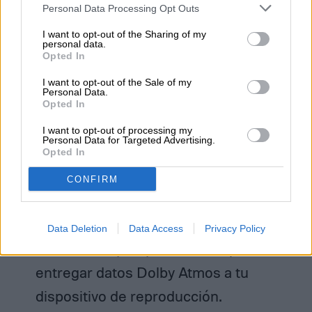
reproduciendo tiene que ser capaz de
Personal Data Processing Opt Outs
decodificar Dolby Atmos o pasarlo a
I want to opt-out of the Sharing of my
personal data.
través de un sistema de sonido
Opted In
compatible con Dolby Atmos sin
I want to opt-out of the Sale of my
Personal Data.
alterarlo, lo que se conoce como
Opted In
“
passthrough”
. Cualquier alteración
I want to opt-out of processing my
Personal Data for Targeted Advertising.
probablemente destruirá los datos de
Opted In
Atmos.
CONFIRM
La aplicación que está utilizando, por
ejemplo, Plex, Netflix, iTunes, Amazon
Data Deletion
Data Access
Privacy Policy
Prime Video, etc., debe ser capaz de
entregar datos Dolby Atmos a tu
dispositivo de reproducción.