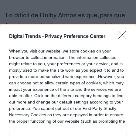
Lo difícil de Dolby Atmos es que, para que
funcione, todos los componentes de la
configuración de tu sistema de cine en
Digital Trends -
Privacy Preference Center
casa tienen que ser compatibles con
When you visit our website, we store cookies on your
Atmos. En otras palabras:
browser to collect information. The information collected
might relate to you, your preferences or your device, and is
mostly used to make the site work as you expect it to and to
La película que se está reproduciendo,
provide a more personalized web experience. However, you
ya sea física, descargada o transmitida
can choose not to allow certain types of cookies, which may
impact your experience of the site and the services we are
por secuencias, debe codificarse con
able to offer. Click on the different category headings to find
out more and change our default settings according to your
Dolby Atmos (a través de Dolby TrueHD
preference. You cannot opt-out of our First Party Strictly
o Dolby Digital Plus).
Necessary Cookies as they are deployed in order to ensure
the proper functioning of our website (such as prompting the
El hardware en el que se está
cookie banner and remembering your settings, to log into
your account, to redirect you when you log out, etc.).