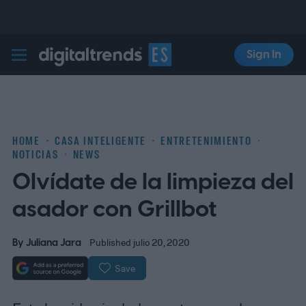
Sign In
Digital Trends Español
HOME
CASA INTELIGENTE
ENTRETENIMIENTO
NOTICIAS
NEWS
Olvídate de la limpieza del
asador con Grillbot
By
Juliana Jara
Published julio 20, 2020
Save