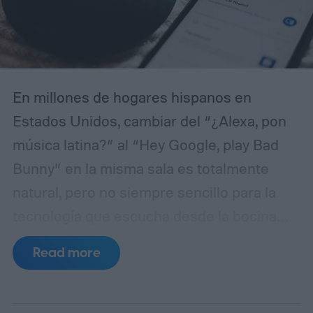
En millones de hogares hispanos en
Estados Unidos, cambiar del “¿Alexa, pon
música latina?” al “Hey Google, play Bad
Bunny” en la misma sala es totalmente
natural, pero no siempre sencillo para la
tecnología que escucha desde la bocina
inteligente. El bilingüismo y la fluidez
Read more
lingüística forman parte de la identidad
cultural: hijos que contestan en inglés,
padres que preguntan en español y frases