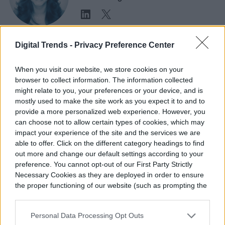
Digital Trends -
Privacy Preference Center
Topics
When you visit our website, we store cookies on your
browser to collect information. The information collected
might relate to you, your preferences or your device, and is
Entretenimiento
Noticias
Casa inteligente
Homepage
mostly used to make the site work as you expect it to and to
provide a more personalized web experience. However, you
can choose not to allow certain types of cookies, which may
impact your experience of the site and the services we are
able to offer. Click on the different category headings to find
CASA INTELIGENTE
out more and change our default settings according to your
preference. You cannot opt-out of our First Party Strictly
Marantz actualiza su
Necessary Cookies as they are deployed in order to ensure
the proper functioning of our website (such as prompting the
CINEMA Series 2 con un
cookie banner and remembering your settings, to log into
your account, to redirect you when you log out, etc.).
DAC, Dirac Live, y un
Personal Data Processing Opt Outs