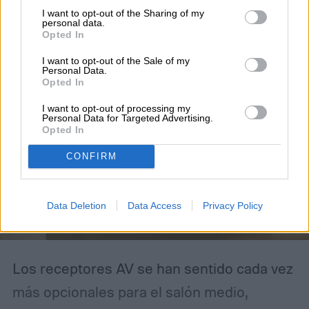
I want to opt-out of the Sharing of my
mejor soporte
personal data.
Opted In
I want to opt-out of the Sale of my
Personal Data.
Opted In
I want to opt-out of processing my
Personal Data for Targeted Advertising.
Opted In
CONFIRM
Data Deletion
Data Access
Privacy Policy
Los receptores AV se han sentido cada vez
más opcionales para el salón medio,