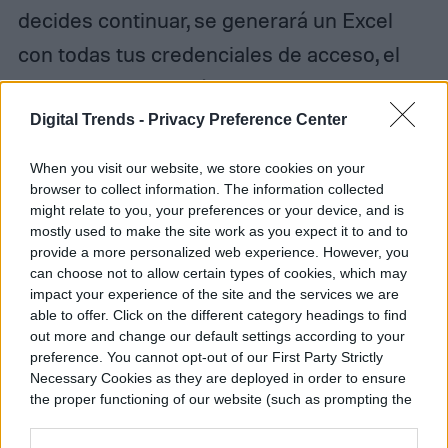
decides continuar, se generará un Excel
con todas tus credenciales de acceso, el
cual es el que podrás utilizar en otras
plataformas.
Digital Trends -
Privacy Preference Center
When you visit our website, we store cookies on your
browser to collect information. The information collected
might relate to you, your preferences or your device, and is
mostly used to make the site work as you expect it to and to
provide a more personalized web experience. However, you
can choose not to allow certain types of cookies, which may
impact your experience of the site and the services we are
able to offer. Click on the different category headings to find
out more and change our default settings according to your
preference. You cannot opt-out of our First Party Strictly
Necessary Cookies as they are deployed in order to ensure
the proper functioning of our website (such as prompting the
cookie banner and remembering your settings, to log into
your account, to redirect you when you log out, etc.).