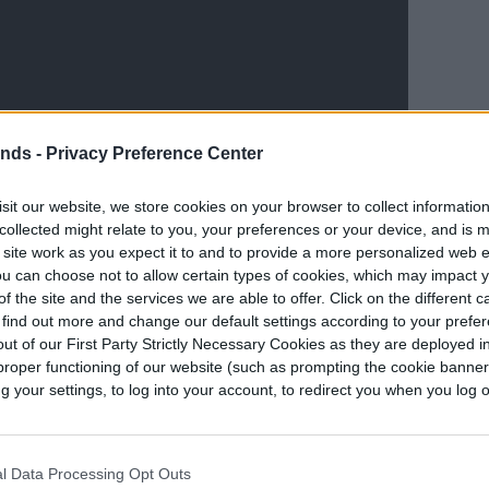
N
e
x
t
ends -
Privacy Preference Center
sit our website, we store cookies on your browser to collect informatio
collected might relate to you, your preferences or your device, and is 
os astronómicos con extrema sensibilidad. Es
 site work as you expect it to and to provide a more personalized web 
u can choose not to allow certain types of cookies, which may impact 
 el movimiento de la llama de una vela a miles
f the site and the services we are able to offer. Click on the different 
 find out more and change our default settings according to your prefe
ut of our First Party Strictly Necessary Cookies as they are deployed in
el dispositivo es la pieza central del Observatorio
proper functioning of our website (such as prompting the cookie banne
your settings, to log into your account, to redirect you when you log ou
rucción en Chile, que pasará 10 años reuniendo
rofundas del cielo nocturno jamás tomadas. Esta
urvey of Space and Time (LSST).
l Data Processing Opt Outs