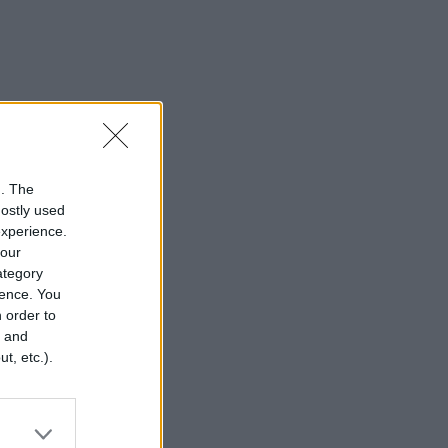
n. The
mostly used
experience.
your
category
rence. You
 order to
r and
t, etc.).