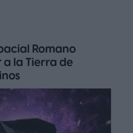
spacial Romano
 a la Tierra de
inos