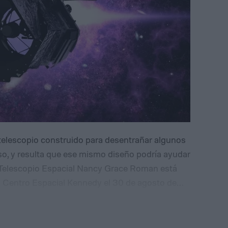
telescopio construido para desentrañar algunos
so, y resulta que ese mismo diseño podría ayudar
 Telescopio Espacial Nancy Grace Roman está
 Centro Espacial Kennedy el 30 de agosto de
ada en estudiar la materia oscura y la energía
oldean las galaxias y la expansión cósmica. Los
u diseño único también lo hace inesperadamente