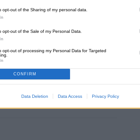
la superficie de Marte, el método ciertamente
o científico más pequeño y robusto al planeta
o opt-out of the Sharing of my personal data.
In
o opt-out of the Sale of my Personal Data.
o y refinando SHIELD, esperamos que no pase
In
emos sobre una misión a Marte que planea
to opt-out of processing my Personal Data for Targeted
ing.
In
CONFIRM
Diego Bastarrica es Senior Editor y
ca
Head of Content en Digital Trends
en Español, donde lidera la
Data Deletion
Data Access
Privacy Policy
estrategia editorial, SEO…