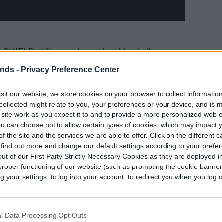
SHIELD utiliza una base plegable, similar a un
e un aterrizaje forzoso.
ends -
Privacy Preference Center
toda velocidad hacia el suelo desde la cima de
sit our website, we store cookies on your browser to collect informatio
 (27 metros de altura). Para probar completamente
collected might relate to you, your preferences or your device, and is 
 site work as you expect it to and to provide a more personalized web 
rrizó en una placa de acero para garantizar que el
u can choose not to allow certain types of cookies, which may impact 
que experimentaría en Marte.
f the site and the services we are able to offer. Click on the different 
 find out more and change our default settings according to your prefe
amente recibe un fuerte golpe, arrugándose
ut of our First Party Strictly Necessary Cookies as they are deployed in
 110 mph (177 kph). Pero para deleite del equipo,
proper functioning of our website (such as prompting the cookie banne
your settings, to log into your account, to redirect you when you log ou
ue incluía un teléfono inteligente,
ara llevar algo tan grande y delicado como un
l Data Processing Opt Outs