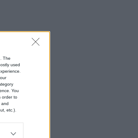
n. The
mostly used
experience.
your
category
rence. You
 order to
r and
t, etc.).