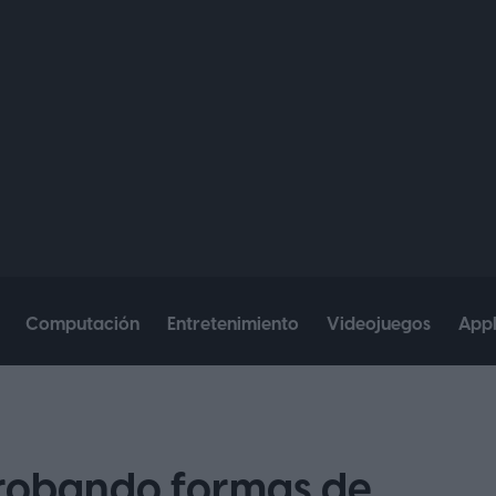
Computación
Entretenimiento
Videojuegos
App
probando formas de