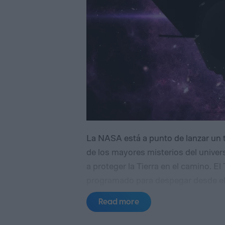
La NASA está a punto de lanzar un 
de los mayores misterios del univer
a proteger la Tierra en el camino.
El
programado para despegar desde el
2026, con una misión principal centr
Read more
oscura, las fuerzas invisibles que m
investigadores afirman ahora que s