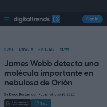
Sign In
Digital Trends Español
HOME
ESPACIO
NOTICIAS
NEWS
James Webb detecta una
molécula importante en
nebulosa de Orión
By
Diego Bastarrica
Published junio 28, 2023
Save