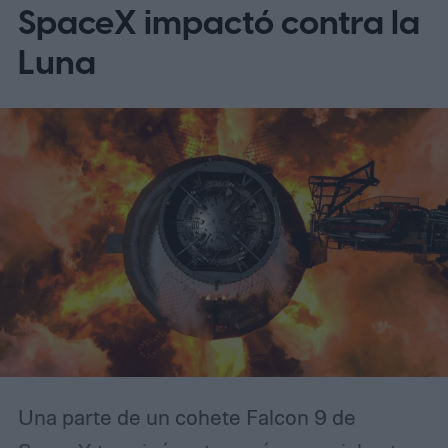
afirman ahora que su diseño único también
SpaceX impactó contra la
lo hace inesperadamente eficaz para
Luna
detectar asteroides peligrosos que se
dirigen hacia nosotros (según MIT
Technology Review).
Una parte de un cohete Falcon 9 de