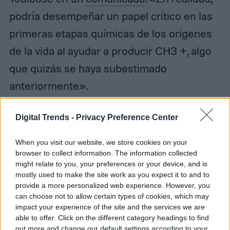
podría desempeñar un papel crítico en las
primeras etapas químicas de los orígenes
de la vida al ayudar a producir CH3 +, algo
que quizás se haya subestimado
anteriormente».
La investigación se publica en la
Digital Trends -
Privacy Preference Center
revista
Nature
.
When you visit our website, we store cookies on your
browser to collect information. The information collected
might relate to you, your preferences or your device, and is
mostly used to make the site work as you expect it to and to
provide a more personalized web experience. However, you
Diego Bastarrica
can choose not to allow certain types of cookies, which may
impact your experience of the site and the services we are
Senior Editor
able to offer. Click on the different category headings to find
out more and change our default settings according to your