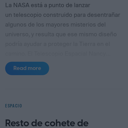
La NASA está a punto de lanzar
un telescopio construido para desentrañar
algunos de los mayores misterios del
universo, y resulta que ese mismo diseño
podría ayudar a proteger la Tierra en el
camino.
El Telescopio Espacial Nancy
Grace Roman está programado para
Read more
despegar desde el Centro Espacial
Kennedy el 30 de agosto de 2026, con una
misión principal centrada en estudiar la
materia oscura y la energía oscura, las
ESPACIO
fuerzas invisibles que moldean las galaxias
Resto de cohete de
y la expansión cósmica. Los investigadores