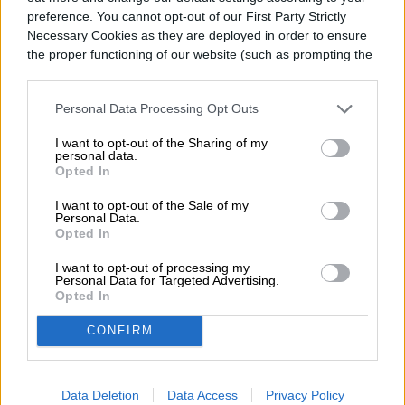
preference. You cannot opt-out of our First Party Strictly
Necessary Cookies as they are deployed in order to ensure
Diego Bastarrica es Senior Editor y Head of
the proper functioning of our website (such as prompting the
cookie banner and remembering your settings, to log into
Content en Digital Trends en Español,
your account, to redirect you when you log out, etc.).
donde lidera la estrategia editorial, SEO…
Personal Data Processing Opt Outs
I want to opt-out of the Sharing of my
personal data.
Opted In
Topics
I want to opt-out of the Sale of my
Personal Data.
Opted In
Noticias
Homepage
I want to opt-out of processing my
Personal Data for Targeted Advertising.
Opted In
CONFIRM
ESPACIO
El telescopio espacial
Data Deletion
Data Access
Privacy Policy