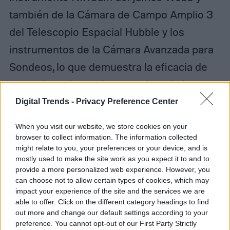
también de la Cámara de Campo Amplio 3
del Telescopio Espacial Hubble y los
instrumentos de la Cámara Avanzada para
Sondeos, lo que demuestra la eficacia de
estos dos telescopios cuando trabajan
juntos.
Digital Trends -
Privacy Preference Center
When you visit our website, we store cookies on your
browser to collect information. The information collected
might relate to you, your preferences or your device, and is
Diego Bastarrica
mostly used to make the site work as you expect it to and to
provide a more personalized web experience. However, you
Senior Editor
can choose not to allow certain types of cookies, which may
impact your experience of the site and the services we are
able to offer. Click on the different category headings to find
out more and change our default settings according to your
preference. You cannot opt-out of our First Party Strictly
Diego Bastarrica es Senior Editor y Head of