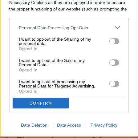
Necessary Cookies as they are deployed in order to ensure
Content en Digital Trends en Español,
the proper functioning of our website (such as prompting the
donde lidera la estrategia editorial, SEO…
cookie banner and remembering your settings, to log into
your account, to redirect you when you log out, etc.).
Personal Data Processing Opt Outs
I want to opt-out of the Sharing of my
personal data.
Topics
Opted In
I want to opt-out of the Sale of my
Noticias
Homepage
Personal Data.
Opted In
I want to opt-out of processing my
Personal Data for Targeted Advertising.
Opted In
ESPACIO
CONFIRM
El telescopio espacial
Romano quiere proteger a
Data Deletion
Data Access
Privacy Policy