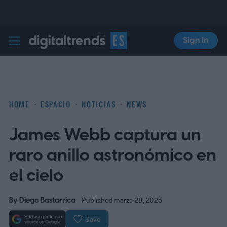
Sign In
Digital Trends Español
HOME
ESPACIO
NOTICIAS
NEWS
James Webb captura un
raro anillo astronómico en
el cielo
By
Diego Bastarrica
Published marzo 28, 2025
Save